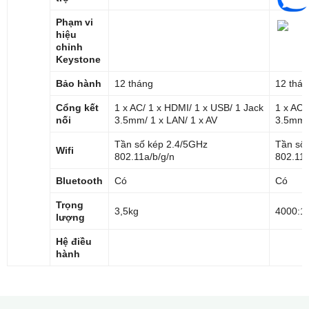
Phạm vi
hiệu
chỉnh
Keystone
Bảo hành
12 tháng
12 thán
Cổng kết
1 x AC/ 1 x HDMI/ 1 x USB/ 1 Jack
1 x AC/
nối
3.5mm/ 1 x LAN/ 1 x AV
3.5mm/ 
Tần số kép 2.4/5GHz
Tần so
Wifi
802.11a/b/g/n
802.11a
Bluetooth
Có
Có
Trọng
3,5kg
4000:1
lượng
Hệ điều
hành