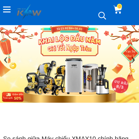
0
‹
›
So sánh giữa Máy chiếu XMAX10 chính hãng