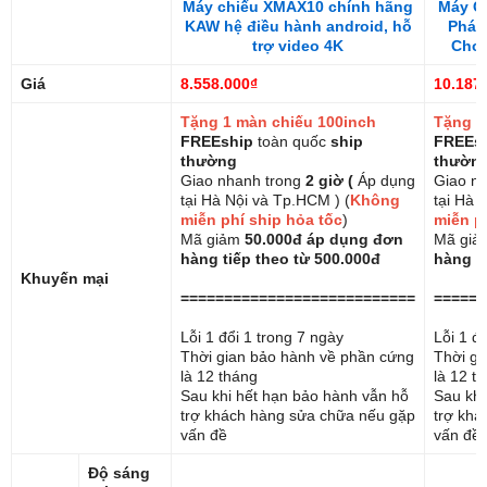
Máy chiếu XMAX10 chính hãng
Máy Ch
KAW hệ điều hành android, hỗ
Pháp
trợ video 4K
Cho 
Giá
8.558.000₫
10.187
Tặng 1 màn chiếu 100inch
Tặng 1
FREEship
toàn quốc
ship
FREEs
thường
thườn
Giao nhanh trong
2 giờ (
Áp dụng
Giao n
tại Hà Nội và Tp.HCM ) (
Không
tại Hà 
miễn phí ship hỏa tốc
)
miễn p
Mã giảm
50.000đ áp dụng đơn
Mã gi
hàng tiếp theo từ 500.000đ
hàng t
Khuyến mại
===========================
======
Lỗi 1 đổi 1 trong 7 ngày
Lỗi 1 đ
Thời gian bảo hành về phần cứng
Thời gi
là 12 tháng
là 12 t
Sau khi hết hạn bảo hành vẫn hỗ
Sau khi
trợ khách hàng sửa chữa nếu gặp
trợ khá
vấn đề
vấn đề
Độ sáng