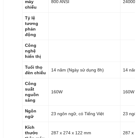
máy
800 ANSI
24000 
chiếu
Tỷ lệ
tương
phản
động
Công
nghệ
hiển thị
Tuổi thọ
14 năm (Ngày sử dụng 8h)
14 năm
đèn chiếu
Công
suất
160W
160W
nguồn
sáng
Ngôn
23 ngôn ngữ, có Tiếng Việt
23 ngôn
ngữ
Kích
thước
287 x 274 x 122 mm
287 x 