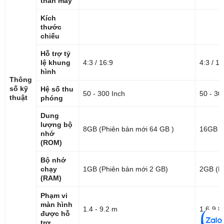
thân máy
Kích
thước
chiếu
Hỗ trợ tỷ
lệ khung
4:3 / 16:9
4:3 / 16
hình
Thông
số kỹ
Hệ số thu
50 - 300 Inch
50 - 30
thuật
phóng
Dung
lượng bộ
8GB (Phiên bản mới 64 GB )
16GB (
nhớ
(ROM)
Bộ nhớ
chạy
1GB (Phiên bản mới 2 GB)
2GB (P
(RAM)
Phạm vi
màn hình
1.4 - 9.2 m
1.6-9.
được hỗ
trợ