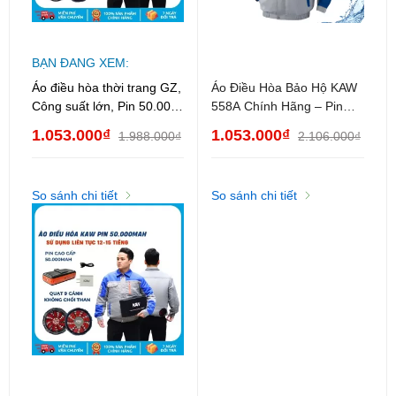
BẠN ĐANG XEM:
Áo điều hòa thời trang GZ,
Áo Điều Hòa Bảo Hộ KAW
Công suất lớn, Pin 50.000
558A Chính Hãng – Pin
mAh, Áo điều hòa Nam,
30.000mAh, Quạt Làm Mát
1.053.000₫
1.053.000₫
1.988.000₫
2.106.000₫
Nữ
3 Cấp Độ, Chống Nắng
Nóng, Dùng 12–15H
So sánh chi tiết
So sánh chi tiết