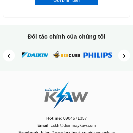
Gửi bình luận
Đối tác chính của chúng tôi
‹
›
Áo chống nắng được làm từ chất liệu tổng hợp cao cấp chống
bụi, chống nắng, chống tia uv cực tốt, thiết kế theo nguyên lý
khí động học tiêu chuẩn, các sợi vải liên kết vô cùng chặt chẽ,
cho khả năng ngăn cản tia cực tím vượt trội hơn hẳn các
dòng áo chống nắng trên thị trường.
Hotline
: 0904571357
Email
: cskh@dienmaykaw.com
Facebook
:
https://www.facebook.com/dienmaykaw