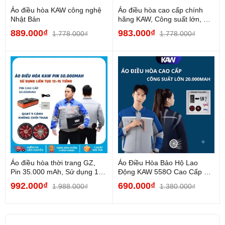
Áo điều hòa KAW công nghệ
Áo điều hòa cao cấp chính
Nhật Bản
hãng KAW, Công suất lớn, Pin
12 tiếng, Pin...
889.000₫
983.000₫
1.778.000₫
1.778.000₫
Áo điều hòa thời trang GZ,
Áo Điều Hòa Bảo Hộ Lao
Pin 35.000 mAh, Sử dụng 12
Động KAW 558O Cao Cấp –
tiếng, Áo điều...
Quạt Làm Mát...
992.000₫
690.000₫
1.988.000₫
1.380.000₫