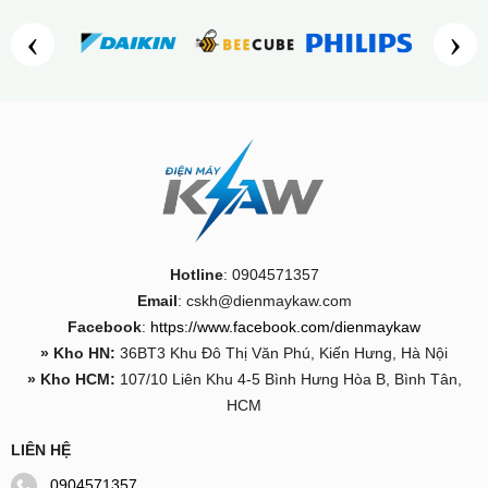
‹
›
Hotline
: 0904571357
Email
: cskh@dienmaykaw.com
Facebook
:
https://www.facebook.com/dienmaykaw
» Kho HN:
36BT3 Khu Đô Thị Văn Phú, Kiến Hưng, Hà Nội
» Kho HCM:
107/10 Liên Khu 4-5 Bình Hưng Hòa B, Bình Tân,
HCM
LIÊN HỆ
0904571357