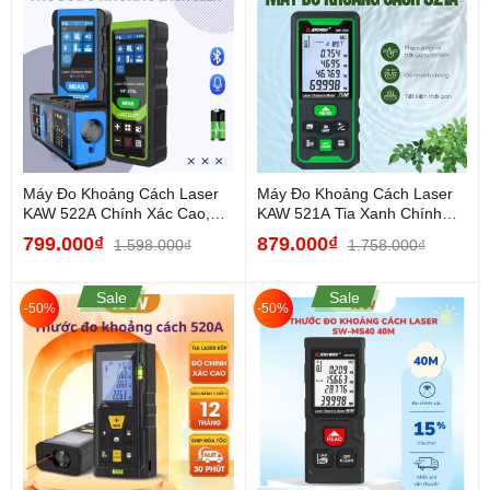
Máy Đo Khoảng Cách Laser
Máy Đo Khoảng Cách Laser
KAW 522A Chính Xác Cao,
KAW 521A Tia Xanh Chính
Đo Nhanh, Màn Hình LCD,...
Xác Cao, Đo Nhanh –...
799.000₫
879.000₫
1.598.000₫
1.758.000₫
Sale
Sale
-50%
-50%