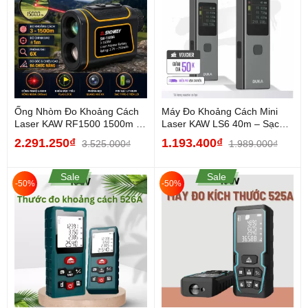
Ống Nhòm Đo Khoảng Cách
Máy Đo Khoảng Cách Mini
Laser KAW RF1500 1500m –
Laser KAW LS6 40m – Sạc
Máy Đo Laser 6X, Đo...
Pin Type-C, Màn Hình...
2.291.250₫
1.193.400₫
3.525.000₫
1.989.000₫
Sale
Sale
-50%
-50%