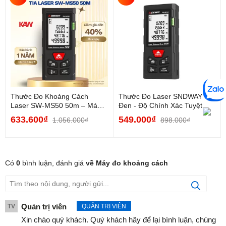
Thước Đo Khoảng Cách
Thước Đo Laser SNDWAY
Laser SW-MS50 50m – Máy
Đen - Độ Chính Xác Tuyệt
Đo Laser Chính Xác Cao,
Đối, Nhận Ngay Ưu Đãi
633.600₫
549.000₫
1.056.000₫
898.000₫
Đo...
Có
0
bình luận,
đánh giá
về Máy đo khoảng cách
Quản trị viên
TV
QUẢN TRỊ VIÊN
Xin chào quý khách. Quý khách hãy để lại bình luận, chúng