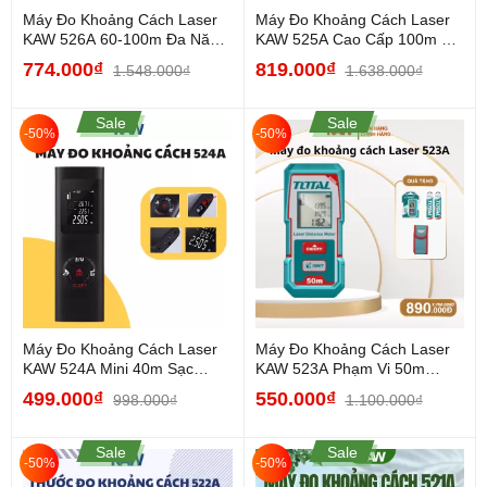
Máy Đo Khoảng Cách Laser
Máy Đo Khoảng Cách Laser
KAW 526A 60-100m Đa Năng,
KAW 525A Cao Cấp 100m Đa
Độ Chính Xác Cao, Màn...
Chức Năng, Màn Hình...
774.000₫
819.000₫
1.548.000₫
1.638.000₫
Sale
Sale
-50%
-50%
Máy Đo Khoảng Cách Laser
Máy Đo Khoảng Cách Laser
KAW 524A Mini 40m Sạc
KAW 523A Phạm Vi 50m
USB, Đo Chính Xác Cao,...
Chính Xác Cao, Màn Hình...
499.000₫
550.000₫
998.000₫
1.100.000₫
Sale
Sale
-50%
-50%