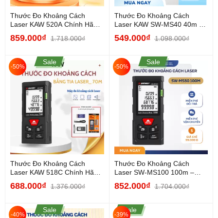
Thước Đo Khoảng Cách
Thước Đo Khoảng Cách
Laser KAW 520A Chính Hãng
Laser KAW SW-MS40 40m –
– Máy Đo Laser 120m Độ...
Máy Đo Laser Mini Chính
859.000₫
549.000₫
1.718.000₫
1.098.000₫
Xác...
Sale
Sale
-50%
-50%
Thước Đo Khoảng Cách
Thước Đo Khoảng Cách
Laser KAW 518C Chính Hãng
Laser SW-MS100 100m –
– Máy Đo Laser Chính Xác...
Máy Đo Laser Chính Xác
688.000₫
852.000₫
1.376.000₫
1.704.000₫
Cao, Đo...
Sale
Sale
-40%
-39%