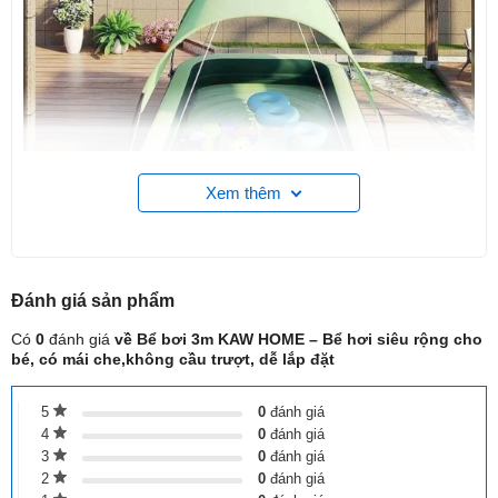
Xem thêm
Đánh giá
sản phẩm
Có
0
đánh giá
về Bể bơi 3m KAW HOME – Bể hơi siêu rộng cho
bé, có mái che,không cầu trượt, dễ lắp đặt
5
0
đánh giá
4
0
đánh giá
TÍNH NĂNG NỔI BẬT
3
0
đánh giá
2
0
đánh giá
Mái che toàn diện: Che phủ kín khu vực bể bơi, giúp