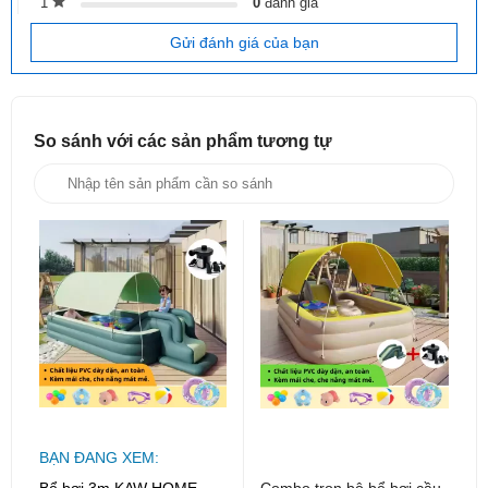
1
0
đánh giá
bé tránh nắng, chống tia UV, chơi lâu ngoài trời mà
không lo rám nắng.
Gửi đánh giá của bạn
Tấm che nắng đa năng: Có thể tháo rời, sử dụng linh
hoạt như mái che hoặc tấm phủ bụi khi không dùng bể.
So sánh với các sản phẩm
tương tự
Trang bị cầu trượt: Cầu trượt rời, thiết kế khoa học
giúp bé vận động linh hoạt, tăng thêm sự thích thú khi
chơi nước.
Chất liệu PVC nhập khẩu: Cao cấp, an toàn, không
mùi, chống mài mòn, chống nắng, thân thiện với môi
trường.
Thiết kế 2 cửa xả nước: Xả nước nhanh chóng,
sạch sẽ, tiết kiệm thời gian vệ sinh.
BẠN ĐANG XEM:
Bể bơi 3m KAW HOME –
Combo trọn bộ bể bơi cầu