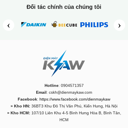
Đối tác chính của chúng tôi
‹
›
HƯỚNG DẪN LẮP ĐẶT
Bơm hơi: Bơm khí vào các khoang của bể để tạo hình.
Lắp mái che: Chèn gậy định hình vào khung mái, sau đó
cố định dây buộc mái vào thành bể.
Lắp cầu trượt: Lắp cầu trượt vào vị trí đầu bể bơi, điều
Hotline
: 0904571357
chỉnh chắc chắn là hoàn tất.
Email
: cskh@dienmaykaw.com
Facebook
:
https://www.facebook.com/dienmaykaw
» Kho HN:
36BT3 Khu Đô Thị Văn Phú, Kiến Hưng, Hà Nội
» Kho HCM:
107/10 Liên Khu 4-5 Bình Hưng Hòa B, Bình Tân,
HCM