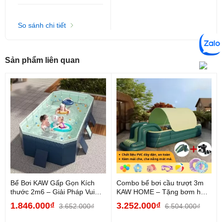
Nhiệt độ chịu nhiệt: Tối đa 70°C
So sánh chi tiết
Màu sắc: Xanh, Vàng
Kích thước (ngoài): 2m6: 260x170x60cm / 3m:
Sản phẩm liên quan
300x175x60cm
Kích thước (trong): 2m6: 216x125x58cm / 3m:
250x130x58cm
Kích thước mái: 2m6: 260x165x130cm / 3m:
290x172x125cm
Số người sử dụng: 2m6: 1–6 người / 3m: 1–8 người
Đáy bể: Đáy dày
Bể Bơi KAW Gấp Gọn Kích
Combo bể bơi cầu trượt 3m
thước 2m6 – Giải Pháp Vui
KAW HOME – Tặng bơm hơi,
Chơi Mùa Hè...
keo vá, cầu...
1.846.000₫
3.252.000₫
3.652.000₫
6.504.000₫