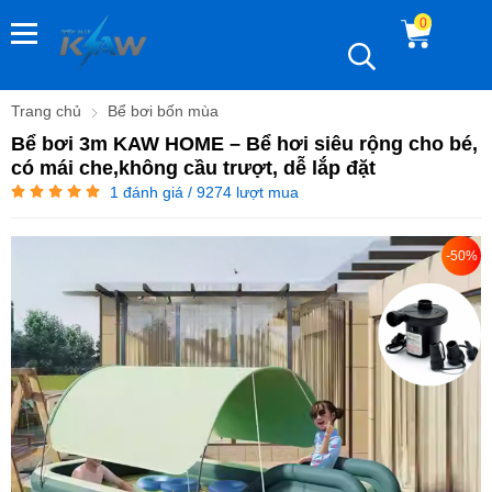
0
Trang chủ
Bể bơi bốn mùa
Bể bơi 3m KAW HOME – Bể hơi siêu rộng cho bé,
có mái che,không cầu trượt, dễ lắp đặt
1
đánh giá / 9274 lượt mua
-50%