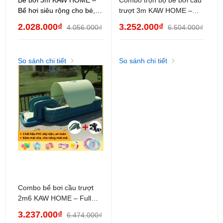
Bể hơi siêu rộng cho bé,
trượt 3m KAW HOME –
có mái che,không cầu
Bơm điện tặng kèm, keo
2.028.000₫
3.252.000₫
4.056.000₫
6.504.000₫
trượt, dễ lắp đặt
vá, cầu trượt, an toàn & tiết
kiệm
So sánh chi tiết
So sánh chi tiết
THÔNG SỐ KỸ THUẬT
Tên sản phẩm: Hồ bơi cầu trượt có mái che KAW
Combo bể bơi cầu trượt
2m6 KAW HOME – Full
Chất liệu: Nhựa PVC nhập khẩu từ Đức
phụ kiện: bơm điện, keo
3.237.000₫
6.474.000₫
vá, cầu trượt
Độ tuổi sử dụng: 3 tuổi trở lên