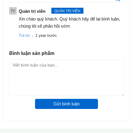
Hỗ trợ phát triển vận động nhờ cầu trượt, bơi lội vui
Quản trị viên
TV
QUẢN TRỊ VIÊN
vẻ.
Xin chào quý khách. Quý khách hãy để lại bình luận,
Dễ lắp đặt, dễ vệ sinh, gấp gọn sau sử dụng.
chúng tôi sẽ phản hồi sớm
.
Sử dụng được nhiều năm nhờ độ bền cao và chất
Trả lời
1 year trước
liệu chống hao mòn.
Bình luận
sản phẩm
Gửi bình luận