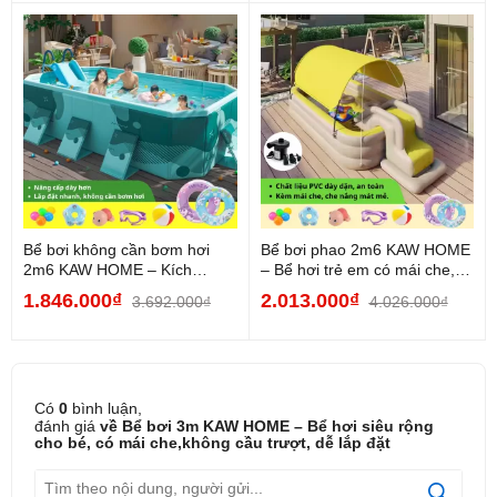
Bể bơi không cần bơm hơi
Bể bơi phao 2m6 KAW HOME
2m6 KAW HOME – Kích
– Bể hơi trẻ em có mái che,
thước lớn, tạo giây...
không...
1.846.000₫
2.013.000₫
3.692.000₫
4.026.000₫
LỢI ÍCH KHI SỬ DỤNG
Có
0
bình luận,
Tạo không gian giải trí an toàn cho bé ngay tại nhà,
đánh giá
về Bể bơi 3m KAW HOME – Bể hơi siêu rộng
không cần đi hồ bơi công cộng.
cho bé, có mái che,không cầu trượt, dễ lắp đặt
Chống tia UV, giữ cho làn da bé không bị rám nắng.