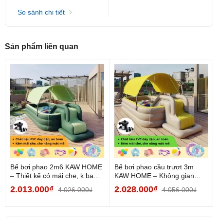
So sánh chi tiết
Chất liệu: Nhựa PVC nhập khẩu
Độ tuổi sử dụng: Trẻ em
Sản phẩm liên quan
Màu sắc: Xanh, vàng
Kích thước: 200x90x80cm
Trọng lượng: 2.6kg
Bể bơi phao 2m6 KAW HOME
Bể bơi phao cầu trượt 3m
– Thiết kế có mái che, k bao
KAW HOME – Không gian
gồm...
rộng rãi, không có...
2.013.000₫
2.028.000₫
4.026.000₫
4.056.000₫