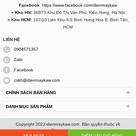
sắc nhọn.
Facebook
:
https://www.facebook.com/dienmaykaw
Sử dụng bơm tay hoặc bơm điện để bơm hơi vào các
» Kho HN:
36BT3 Khu Đô Thị Văn Phú, Kiến Hưng, Hà Nội
khoang.
» Kho HCM:
107/10 Liên Khu 4-5 Bình Hưng Hòa B, Bình Tân,
HCM
Kiểm tra độ căng vừa phải, không bơm quá căng.
LIÊN HỆ
Hoàn tất và cho bé bắt đầu vui chơi.
0904571357
Zalo
Facebook
cskh@dienmaykaw.com
CHÍNH SÁCH BÁN HÀNG
DANH MỤC SẢN PHẨM
Copyright 2022
dienmaykaw.com
. Bản quyền thuộc về
Dienmaykaw.com
MUA NGAY
THÊM VÀO GIỎ HÀNG