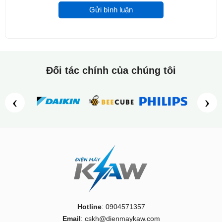
Gửi bình luận
Đối tác chính của chúng tôi
‹
›
HƯỚNG DẪN LẮP ĐẶT
Hotline
: 0904571357
Trải phẳng cầu trượt trên mặt sàn sạch và không có vật
Email
: cskh@dienmaykaw.com