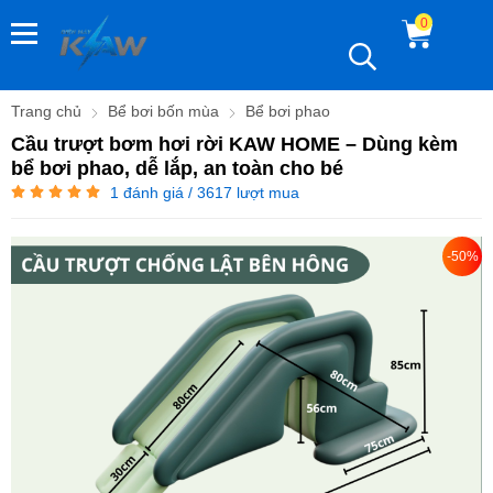
0
Trang chủ
Bể bơi bốn mùa
Bể bơi phao
Cầu trượt bơm hơi rời KAW HOME – Dùng kèm
bể bơi phao, dễ lắp, an toàn cho bé
1
đánh giá / 3617 lượt mua
-50%