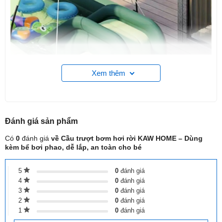
Xem thêm
Đánh giá
sản phẩm
Có
0
đánh giá
về Cầu trượt bơm hơi rời KAW HOME – Dùng
kèm bể bơi phao, dễ lắp, an toàn cho bé
5
0
đánh giá
4
0
đánh giá
3
0
đánh giá
TÍNH NĂNG NỔI BẬT
2
0
đánh giá
1
0
đánh giá
Bơm hơi dễ dàng: Chỉ mất vài phút với bơm tay