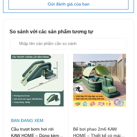
hoặc bơm điện.
Gửi đánh giá của bạn
Chống lật an toàn: Khung hai bên được thiết kế vững
chắc, giúp cầu trượt không bị nghiêng đổ khi bé sử
dụng.
So sánh với các sản phẩm
tương tự
Chất liệu PVC cao cấp: Mềm mại, an toàn, không
mùi, chống mài mòn và chống nắng.
Thiết kế khoa học: Độ dốc vừa phải, bề mặt trượt
nhẵn, hạn chế trơn trượt.
Gấp gọn tiện lợi: Xả hơi nhanh, dễ dàng cất giữ hoặc
mang đi du lịch.
Màu sắc tươi sáng: Thu hút sự chú ý và kích thích
thị giác của bé.
Dễ vệ sinh: Bề mặt trơn mịn, chống bám bẩn, lau
BẠN ĐANG XEM:
chùi nhanh chóng.
Cầu trượt bơm hơi rời
Bể bơi phao 2m6 KAW
KAW HOME – Dùng kèm
HOME – Thiết kế có mái