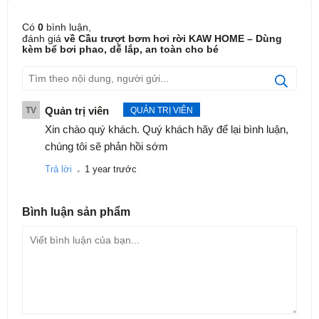
Có
0
bình luận,
đánh giá
về Cầu trượt bơm hơi rời KAW HOME – Dùng
kèm bể bơi phao, dễ lắp, an toàn cho bé
Quản trị viên
TV
QUẢN TRỊ VIÊN
Xin chào quý khách. Quý khách hãy để lại bình luận,
LỢI ÍCH KHI SỬ DỤNG
chúng tôi sẽ phản hồi sớm
.
Giúp bé vận động, phát triển thể chất toàn diện.
Trả lời
1 year trước
Tạo không gian vui chơi tại nhà, tiết kiệm thời gian
đưa bé đi công viên.
Bình luận
sản phẩm
Có thể dùng khô hoặc kết hợp với bể bơi phao để
chơi nước.
Độ bền cao, sử dụng được nhiều năm.