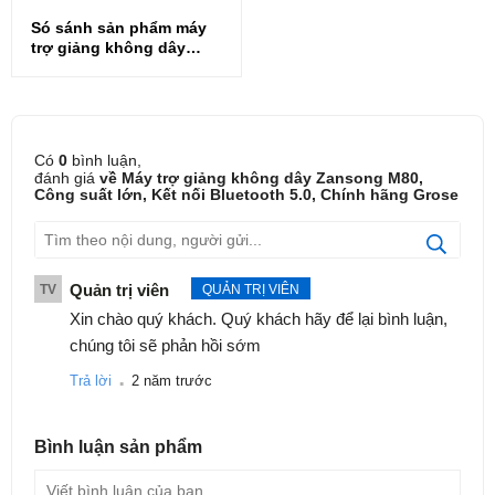
Só sánh sản phẩm máy
trợ giảng không dây
Zansong M80 và
Zansong M70
Có
0
bình luận,
đánh giá
về Máy trợ giảng không dây Zansong M80,
Công suất lớn, Kết nối Bluetooth 5.0, Chính hãng Grose
Quản trị viên
TV
QUẢN TRỊ VIÊN
Xin chào quý khách. Quý khách hãy để lại bình luận,
chúng tôi sẽ phản hồi sớm
.
Trả lời
2 năm trước
Bình luận
sản phẩm
THÔNG SỐ KỸ THUẬT