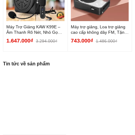
dây đeo, 1 dây AV và một adapter 9V để sạc pin cho máy.
Được đổi miễn phí nếu hàng không đúng , Sản phẩm lỗi do
nhà sản .
Máy Trợ Giảng KAW K99E –
Máy trợ giảng, Loa trợ giảng
Âm Thanh Rõ Nét, Nhỏ Gọn,
cao cấp không dây FM, Tặng
Tiện Lợi Cho...
kèm 2 Mic,...
1.647.000₫
743.000₫
3.294.000₫
1.486.000₫
Tin tức về sản phẩm