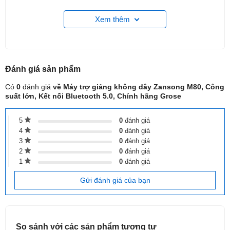
Xem thêm
Đánh giá
sản phẩm
Có
0
đánh giá
về Máy trợ giảng không dây Zansong M80, Công
suất lớn, Kết nối Bluetooth 5.0, Chính hãng Grose
5
0
đánh giá
4
0
đánh giá
3
0
đánh giá
2
0
đánh giá
1
0
đánh giá
Gửi đánh giá của bạn
ƯU ĐIỂM
So sánh với các sản phẩm
tương tự