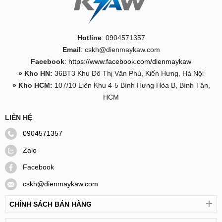
Thời gian sạc ~5h
Xuất sứ : Hông kông
Hotline
: 0904571357
Email
: cskh@dienmaykaw.com
Facebook
:
https://www.facebook.com/dienmaykaw
TRỌN BỘ SẢN PHẨM
» Kho HN:
36BT3 Khu Đô Thị Văn Phú, Kiến Hưng, Hà Nội
» Kho HCM:
107/10 Liên Khu 4-5 Bình Hưng Hòa B, Bình Tân,
Máy trợ giảng Zangsong M80
HCM
Micro không dây
LIÊN HỆ
Dây đeo
0904571357
Nguồn sạc
Zalo
Giấy hướng dẫn
Facebook
CAM KẾT VÀ BẢO HÀNH KHI MUA HÀNG
cskh@dienmaykaw.com
!!!!
CHÍNH SÁCH BÁN HÀNG
Uy tín, chất lượng, bán hàng từ tâm