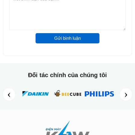
Thương hiệu: Zansong
Model: M80
Chất liệu: nhựa ABS
Gửi bình luận
RMS: 5W
Kết nối bluetooth: V4.2
Nghe FM Radio
Nghe nhạc định dạng: MP3/WAV/ WMA từ SD card /
Đối tác chính của chúng tôi
USB
Khoảng cách hiệu quả của mic: < 50m
‹
›
Công nghệ lọc tiếng ồn và chống hú
Pin sạc: 3.7V/ 320mAh
Điện áp sạc : 5V
Thời gian hoạt động: 6 - 12h