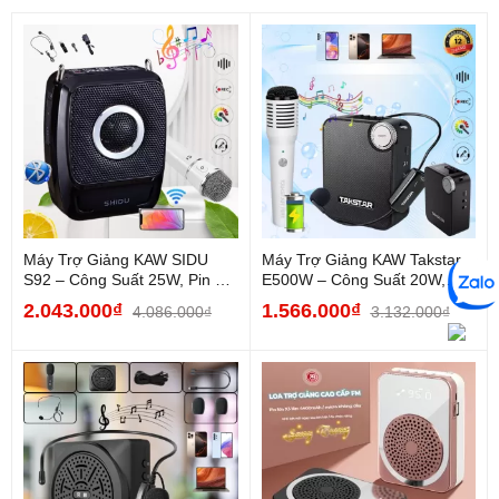
Máy Trợ Giảng KAW SIDU
Máy Trợ Giảng KAW Takstar
S92 – Công Suất 25W, Pin 20
E500W – Công Suất 20W,
Giờ, Kết Nối...
Sóng UHF 40m, Chống Hú...
2.043.000₫
1.566.000₫
4.086.000₫
3.132.000₫
- Loa trợ giảng Zansong M80 bao gồm một bộ với những phụ
kiện đi kèm như: 1 máy trợ giảng, mic cài đầu không dây, 1