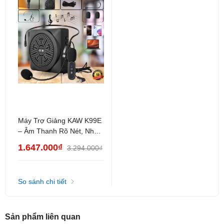
trong phạm vi cần thiết.
Máy Trợ Giảng KAW K99E
– Âm Thanh Rõ Nét, Nhỏ
Gọn, Tiện Lợi Cho Giáo
1.647.000₫
3.294.000₫
Viên & Thuyết Trình
So sánh chi tiết
Sản phẩm liên quan