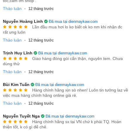
tốc,cảm ơn shop .
cả trong điều kiện ánh sáng ban ngày.
Thảo luận
•
12 tháng trước
- Hệ điều hành Android thông minh: Hỗ trợ YouTube, Netflix,
Google Play, thoải mái giải trí không cần thiết bị ngoài.
Nguyễn Hoàng Linh
Đã mua tại dienmaykaw.com
Lần đầu mua hơi lo ko biết ok ko nm khi nhận đc
- Kết nối đa dạng: HDMI, USB, AV, VGA, Bluetooth, WiFi – dễ
rất ưng luôn
dàng kết nối laptop, TV Box, điện thoại, loa ngoài.
Thảo luận
•
12 tháng trước
- Kích thước màn chiếu lớn tới 150 inch: Biến phòng khách
Trịnh Huy Lĩnh
Đã mua tại dienmaykaw.com
thành rạp chiếu phim tại gia.
Giao hàng đóng gói cẩn thận, nguyên tem. Chưa
dùng thử
- Loa kép tích hợp: Âm thanh mạnh mẽ, không cần thêm loa
Thảo luận
rời vẫn thưởng thức trọn vẹn.
•
12 tháng trước
- Tự động chỉnh keystone: Căn chỉnh khung hình thông minh,
Bùi Kim Tuấn
Đã mua tại dienmaykaw.com
tiết kiệm thời gian cài đặt.
Hàng chính hãng xịn sò nhen! Luôn tin tưởng laz về
việc mua hàng chính hãng online giá rẻ.
- Tuổi thọ bóng đèn lên đến 30.000 giờ: Bền bỉ, tiết kiệm chi
Thảo luận
•
12 tháng trước
phí thay thế.
Nguyễn Tuyết Nga
Đã mua tại dienmaykaw.com
Hàng chính hãng sx tại VN chứ k phải TQ. Hoàn
thiện tốt, k có gì để chê.