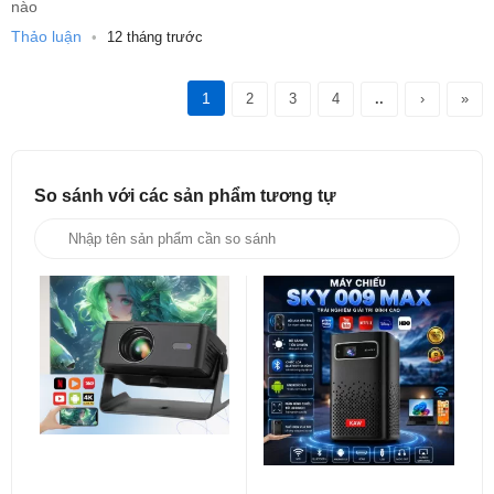
3. Thông số kỹ thuật máy chiếu KAW K580
nào
Thảo luận
•
12 tháng trước
- Model: KAW K580 Mini
- Độ phân giải: 1920x1080P hỗ trợ 4K
1
2
3
4
..
›
»
- Độ sáng: 8000–10000 lumens
- Tỷ lệ khung hình: 16:9 / 4:3
So sánh với các sản phẩm
tương tự
- Kích thước chiếu: 40–200 inch
- Cổng kết nối: HDMI / USB / TF Card / AV / Audio 3.5mm
- Nguồn điện: 5V hoặc sử dụng sạc dự phòng