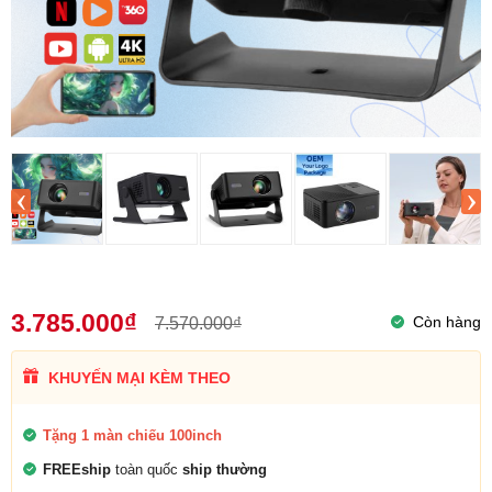
‹
›
3.785.000₫
Còn hàng
7.570.000₫
KHUYẾN MẠI KÈM THEO
Tặng 1 màn chiếu 100inch
FREEship
toàn quốc
ship thường