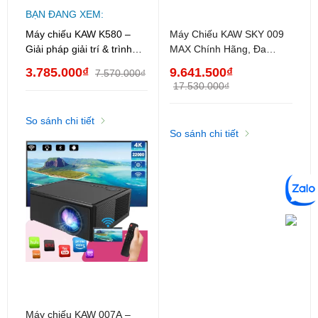
BẠN ĐANG XEM:
Máy chiếu KAW K580 –
Máy Chiếu KAW SKY 009
Giải pháp giải trí & trình
MAX Chính Hãng, Đa
chiếu đỉnh cao cho gia
Chức Năng, Chính Hãng,
3.785.000₫
9.641.500₫
7.570.000₫
đình và văn phòng
Pin Tích Hợp 8000mAh
17.530.000₫
So sánh chi tiết
So sánh chi tiết
4. Sản phẩm gồm có
- 01 Máy chiếu KAW K580
- 01 Điều khiển từ xa
- 01 Dây nguồn
Máy chiếu KAW 007A –