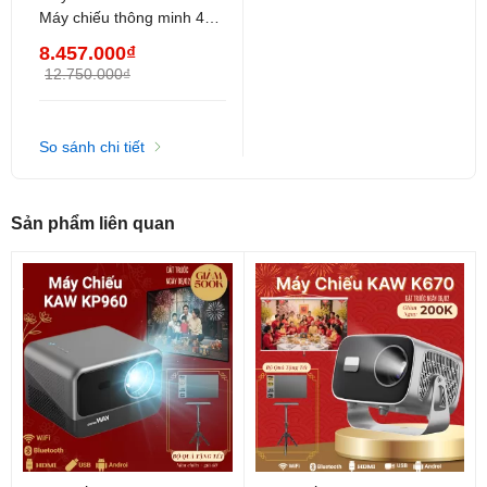
Máy chiếu thông minh 4K,
- 01 Cáp HDMI
Auto Focus, Android 11,
8.457.000₫
Bluetooth, WiFi, âm thanh
- 01 Hướng dẫn sử dụng
12.750.000₫
sống động
So sánh chi tiết
Sản phẩm liên quan