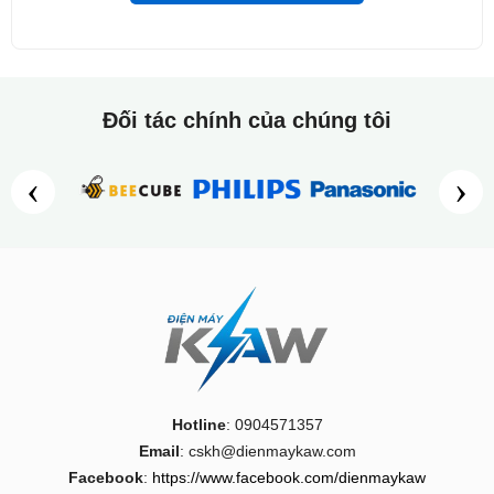
Đối tác chính của chúng tôi
‹
›
6. Kết luận
Nếu bạn đang tìm một chiếc máy chiếu mini thông minh, đa
năng, giá tốt, thì KAW K580 chính là lựa chọn tuyệt vời. Sản
Hotline
: 0904571357
phẩm phù hợp cho cả giải trí gia đình, trình chiếu văn phòng
Email
: cskh@dienmaykaw.com
và dạy học.
Facebook
:
https://www.facebook.com/dienmaykaw