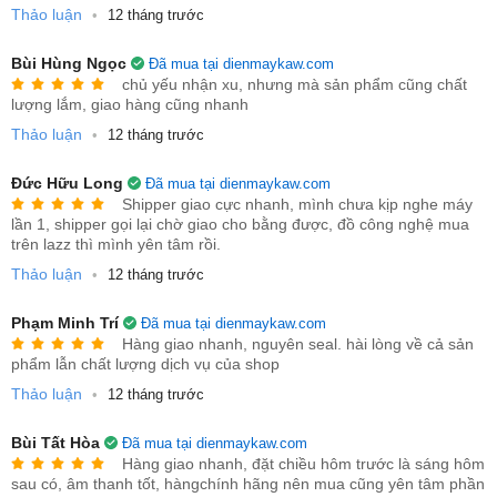
Thảo luận
•
12 tháng trước
Bùi Hùng Ngọc
Đã mua tại dienmaykaw.com
chủ yếu nhận xu, nhưng mà sản phẩm cũng chất
lượng lắm, giao hàng cũng nhanh
Thảo luận
•
12 tháng trước
Đức Hữu Long
Đã mua tại dienmaykaw.com
Shipper giao cực nhanh, mình chưa kịp nghe máy
lần 1, shipper gọi lại chờ giao cho bằng được, đồ công nghệ mua
trên lazz thì mình yên tâm rồi.
Thảo luận
•
12 tháng trước
Phạm Minh Trí
Đã mua tại dienmaykaw.com
Hàng giao nhanh, nguyên seal. hài lòng về cả sản
phẩm lẫn chất lượng dịch vụ của shop
Thảo luận
•
12 tháng trước
Bùi Tất Hòa
Đã mua tại dienmaykaw.com
Hàng giao nhanh, đặt chiều hôm trước là sáng hôm
sau có, âm thanh tốt, hàngchính hãng nên mua cũng yên tâm phần