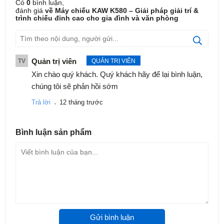
Có
0
bình luận,
hoàn hảo cho TV màn hình lớn.
đánh giá
về Máy chiếu KAW K580 – Giải pháp giải trí &
trình chiếu đỉnh cao cho gia đình và văn phòng
- Đa năng – dễ dùng: Chỉ cần WiFi, bạn có ngay trung tâm giải
trí thông minh.
Quản trị viên
TV
QUẢN TRỊ VIÊN
Xin chào quý khách. Quý khách hãy để lại bình luận,
chúng tôi sẽ phản hồi sớm
.
Trả lời
12 tháng trước
Bình luận
sản phẩm
Gửi bình luận