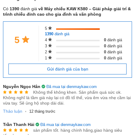
Có
1390
đánh giá
về Máy chiếu KAW K580 – Giải pháp giải trí &
trình chiếu đỉnh cao cho gia đình và văn phòng
5
1390
đánh giá
5
4
0
đánh giá
3
0
đánh giá
2
0
đánh giá
1
0
đánh giá
Gửi đánh giá của bạn
Nguyễn Ngọc Hân
Đã mua tại dienmaykaw.com
Không thể không khen. Sản phẩm quá sức ok.
2. Tính năng nổi bật của máy chiếu KAW
Không nghĩ là tầm giá này lại có đồ tố thế, vừa êm vừa nhẹ cầm lại
K580
vừa tay. Sẽ ủng hộ shop dài dài.
Thảo luận
- Độ phân giải Full HD 1080P (hỗ trợ 4K): Cho hình ảnh sắc
•
12 tháng trước
nét, sống động, màu sắc trung thực.
Trần Thanh Hải
Đã mua tại dienmaykaw.com
- Độ sáng cao 3500 Lumens: Đảm bảo hình ảnh rõ ràng ngay
sản phẩm tốt. hàng chính hãng,giao hàng siêu