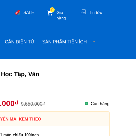
0
SALE
Giỏ
Tin tức
hàng
CÂN ĐIỆN TỬ
SẢN PHẨM TIỆN ÍCH
 Học Tập, Văn
.000₫
Còn hàng
9.650.000₫
YẾN MẠI KÈM THEO
1 màn chiếu 100inch