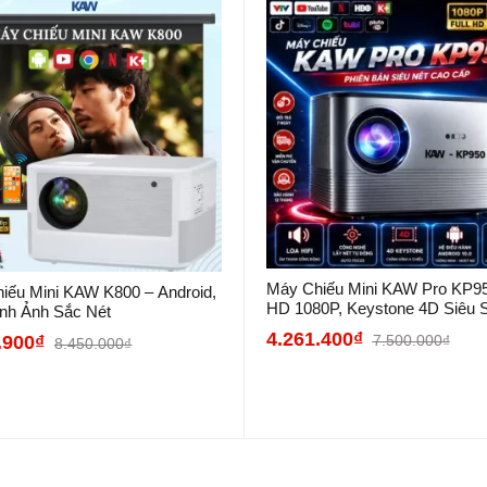
Máy Chiếu Mini KAW Pro KP95
iếu Mini KAW K800 – Android,
HD 1080P, Keystone 4D Siêu 
ình Ảnh Sắc Nét
Nét, Giá...
4.261.400₫
7.500.000₫
.900₫
8.450.000₫