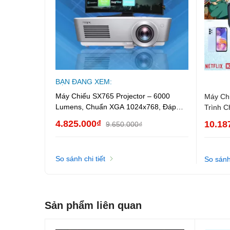
BẠN ĐANG XEM:
Máy Chiếu SX765 Projector – 6000
Máy Chi
Lumens, Chuẩn XGA 1024x768, Đáp
Trình C
Ứng Nhu Cầu Học Tập, Văn Phòng &
Văn Ph
4.825.000₫
10.18
9.650.000₫
Giải Trí
So sánh chi tiết
Thông số kỹ thuật
So sánh 
- Độ sáng: 6000 lumens
- Độ phân giải thực: 1024x768 (XGA)
Sản phẩm liên quan
- Hỗ trợ đa cổng kết nối: HDMI, VGA, USB, AV