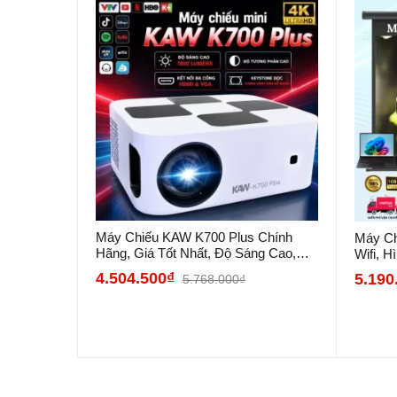
- Tuổi thọ bóng đèn cao, tiết kiệm năng lượng
- Thiết kế hiện đại, dễ sử dụng
Máy Chiếu KAW K700 Plus Chính
Máy Ch
Hãng, Giá Tốt Nhất, Độ Sáng Cao,
Wifi, H
Sắc Nét...
4.504.500₫
5.190
5.768.000₫