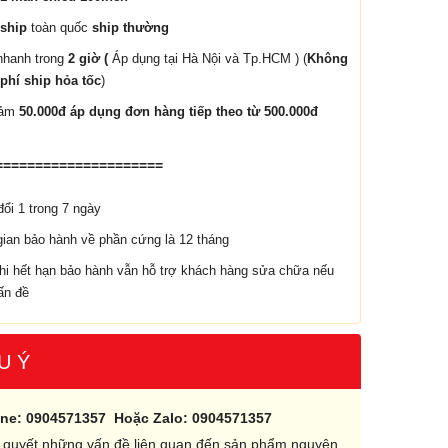
ship
toàn quốc
ship thường
nhanh trong
2 giờ (
Áp dụng tại Hà Nội và Tp.HCM ) (
Không
phí ship hỏa tốc
)
iảm
50.000đ áp dụng đơn hàng tiếp theo từ 500.000đ
=====================
đổi 1 trong 7 ngày
gian bảo hành về phần cứng là 12 tháng
hi hết hạn bảo hành vẫn hỗ trợ khách hàng sửa chữa nếu
ấn đề
U Ý
ine: 0904571357 Hoặc Zalo: 0904571357
i quyết những vấn đề liên quan đến sản phẩm nguyên