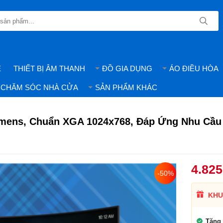
E
THIẾT BỊ ÂM THANH
ĐỒ GIA DỤNG
ÁO ĐIỀU HÒA
CHĂM SÓC NHÀ CỬA
SẢN PHẨM KHÁC
umens, Chuẩn XGA 1024x768, Đáp Ứng Nhu Cầu
4.825
-50%
KHU
Tặng 