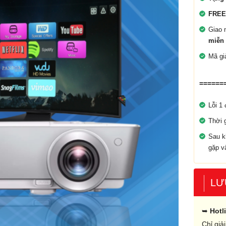
FREE
Giao 
miễn 
Mã g
======
Lỗi 1 
Thời 
Sau k
gặp v
LƯ
➥
Hotl
Chỉ giả