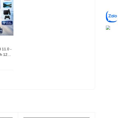
 11.0 -
h 12