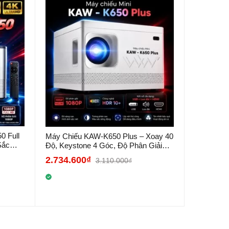
0 Full
Máy Chiếu KAW-K650 Plus – Xoay 40
Sắc
Độ, Keystone 4 Góc, Độ Phân Giải
1080P...
2.734.600₫
3.110.000₫