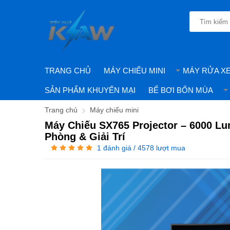
TRANG CHỦ
MÁY CHIẾU MINI
MÁY RỬA X
SẢN PHẨM KHUYẾN MẠI
BỂ BƠI BỐN MÙA
Trang chủ
Máy chiếu mini
Máy Chiếu SX765 Projector – 6000 L
Phòng & Giải Trí
1
đánh giá / 4578 lượt mua