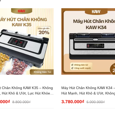
 hút chân không
t Chân Không KAW K35 – Không
Máy Hút Chân Không KAW K34 
, Hút Khô & Ướt, Lực Hút Khỏe,
Hút Mạnh, Hút Khô & Ướt, Khôn
nh 12 Tháng
Túi, Hàn Tự Động, Bảo Hành 12
.000₫
3.780.000₫
8.800.000₫
6.000.000₫