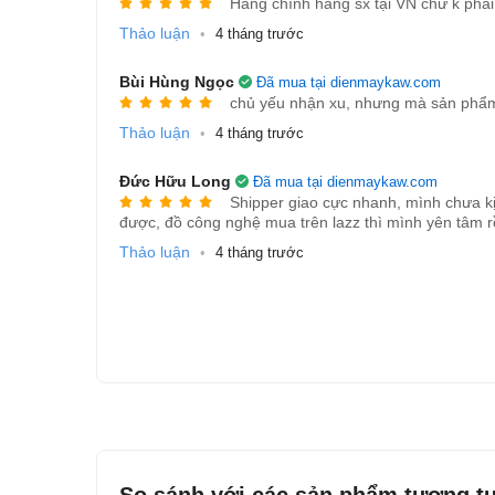
Hàng chính hãng sx tại VN chứ k phải 
Thảo luận
•
4 tháng trước
Bùi Hùng Ngọc
Đã mua tại dienmaykaw.com
chủ yếu nhận xu, nhưng mà sản phẩm
Thảo luận
•
4 tháng trước
Đức Hữu Long
Đã mua tại dienmaykaw.com
Shipper giao cực nhanh, mình chưa kị
được, đồ công nghệ mua trên lazz thì mình yên tâm rồ
Thảo luận
•
4 tháng trước
3. THÔNG SỐ KỸ THUẬT
So sánh với các sản phẩm
tương t