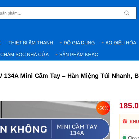
E
THIẾT BỊ ÂM THANH
ĐỒ GIA DỤNG
ÁO ĐIỀU HÒA
CHĂM SÓC NHÀ CỬA
SẢN PHẨM KHÁC
134A Mini Cầm Tay – Hàn Miệng Túi Nhanh, 
185.
-50%
KHU
Giao 