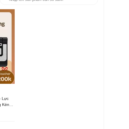
– Lực
g Kén
 Tháng