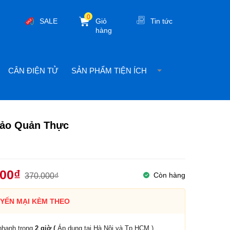
0
SALE
Giỏ
Tin tức
hàng
CÂN ĐIỆN TỬ
SẢN PHẨM TIỆN ÍCH
Bảo Quản Thực
000₫
Còn hàng
370.000₫
YẾN MẠI KÈM THEO
nhanh trong
2 giờ (
Áp dụng tại Hà Nội và Tp.HCM )