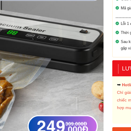
Mã g
----------
Lỗi 1 
Thời 
Sau k
gặp v
LƯ
➥
Hotl
Chỉ gi
chiếc 
hợp mua