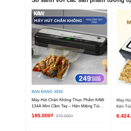
Model: KAW 134A
Chức năng: Hút chân không + hàn miệng túi
Công suất: ~90W – 120W
Điện áp: 220V / 50Hz
Chiều dài đường hàn: ~25 – 30cm
Chất liệu: Nhựa ABS cao cấp
Kích thước: Nhỏ gọn, dễ mang theo
Trọng lượng: ~0.6 – 1kg
Loại túi sử dụng: Túi nhám, túi chuyên dụng
BẠN ĐANG XEM:
Máy Hút Chân Không Thực Phẩm KAW
Máy Hú
134A Mini Cầm Tay – Hàn Miệng Túi
Kén Túi
Nhanh, Bảo Quản Thực Phẩm Tươi Lâu
Bảo Hà
185.000₫
6.424
370.000₫