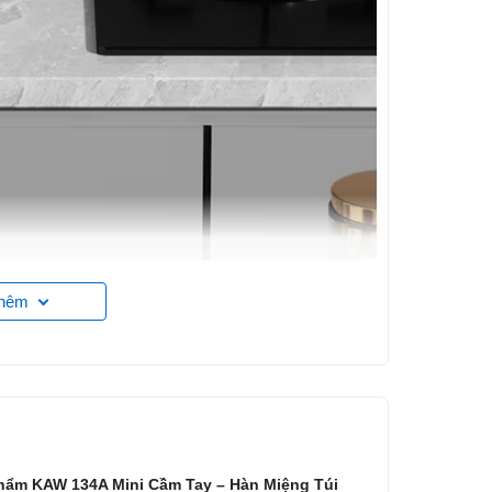
thêm
hẩm KAW 134A Mini Cầm Tay – Hàn Miệng Túi