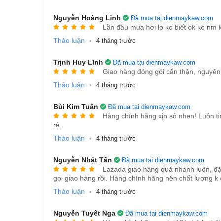
Tương thích nhiều loại túi hút chân không
Nguyễn Hoàng Linh
Đã mua tại dienmaykaw.com
Đường hàn chắc chắn, kín khí tuyệt đối
Lần đầu mua hơi lo ko biết ok ko nm k
Tiết kiệm điện năng, hoạt động êm ái
Thảo luận
•
4 tháng trước
Phù hợp cho cả thực phẩm khô và ướt
Trịnh Huy Lĩnh
Đã mua tại dienmaykaw.com
Giao hàng đóng gói cẩn thận, nguyê
Thảo luận
•
4 tháng trước
Bùi Kim Tuấn
Đã mua tại dienmaykaw.com
Hàng chính hãng xịn sò nhen! Luôn ti
rẻ.
Thảo luận
•
4 tháng trước
Nguyễn Nhật Tấn
Đã mua tại dienmaykaw.com
Lazada giao hàng quá nhanh luôn, đặt
gọi giao hàng rồi. Hàng chính hãng nên chất lượng k 
Thảo luận
•
4 tháng trước
Nguyễn Tuyết Nga
Đã mua tại dienmaykaw.com