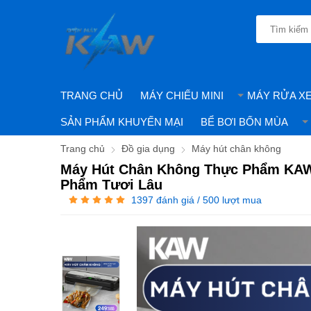
TRANG CHỦ
MÁY CHIẾU MINI
MÁY RỬA X
SẢN PHẨM KHUYẾN MẠI
BỂ BƠI BỐN MÙA
Trang chủ
Đồ gia dụng
Máy hút chân không
Máy Hút Chân Không Thực Phẩm KAW 
Phẩm Tươi Lâu
1397
đánh giá / 500 lượt mua