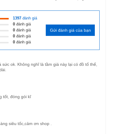
1397
đánh giá
0
đánh giá
0
đánh giá
Gửi đánh giá của bạn
0
đánh giá
0
đánh giá
ức ok. Không nghĩ là tầm giá này lại có đồ tố thế,
dài.
 chỉ trong vài giây
 tốt, đóng gói kĩ
và nấm mốc
àng siêu tốc,cảm ơn shop .