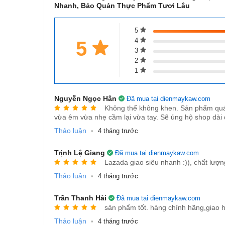
Nhanh, Bảo Quản Thực Phẩm Tươi Lâu
5
4
5
3
2
1
Nguyễn Ngọc Hân
Đã mua tại dienmaykaw.com
Không thể không khen. Sản phẩm quá s
vừa êm vừa nhẹ cầm lại vừa tay. Sẽ ủng hộ shop dài 
Thảo luận
•
4 tháng trước
2. TÍNH NĂNG NỔI BẬT
Trịnh Lệ Giang
Đã mua tại dienmaykaw.com
Hút chân không và hàn miệng túi nhanh chóng
Lazada giao siêu nhanh :)), chất lượng
Giữ thực phẩm tươi lâu, hạn chế vi khuẩn 
Thảo luận
•
4 tháng trước
Thiết kế mini cầm tay, tiết kiệm không gian
Trần Thanh Hải
Đã mua tại dienmaykaw.com
sản phẩm tốt. hàng chính hãng,giao h
Dễ sử dụng, chỉ với một nút bấm
Thảo luận
•
4 tháng trước