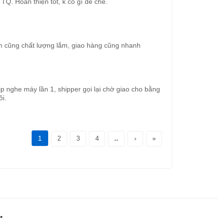
TQ. Hoàn thiện tốt, k có gì để chê.
 cũng chất lượng lắm, giao hàng cũng nhanh
p nghe máy lần 1, shipper gọi lại chờ giao cho bằng
i.
1
2
3
4
..
›
»
ự