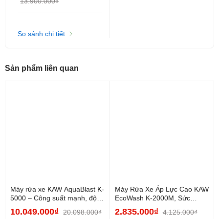
13.900.000₫
So sánh chi tiết
Sản phẩm liên quan
Máy rửa xe KAW AquaBlast K-
Máy Rửa Xe Áp Lực Cao KAW
5000 – Công suất mạnh, độ
EcoWash K-2000M, Sức
bền cao, giá cực...
Mạnh Vượt Trội, Dễ Sử...
10.049.000₫
2.835.000₫
20.098.000₫
4.125.000₫