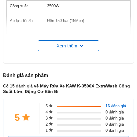
Công suất
3500W
Áp lực tối đa
Đến
150 bar
(15Mpa)
Lưu lượng nước
9L/p
Xem thêm
Động cơ
Mô tơ cảm ứng từ, lõi đồng
Điện áp
220V / 50Hz
Đánh giá
sản phẩm
Ống cao áp
Dây dài 20m, chất liệu siêu bền
Có
15
đánh giá
về Máy Rửa Xe KAW K-3500X ExtraWash Công
Suất Lớn, Động Cơ Bền Bỉ
5
16
đánh giá
4
0
đánh giá
5
3
0
đánh giá
Đặc Điểm Nổi Bật
2
0
đánh giá
1
0
đánh giá
Áp lực mạnh mẽ & Hiệu suất cao:
Với công suất lớn