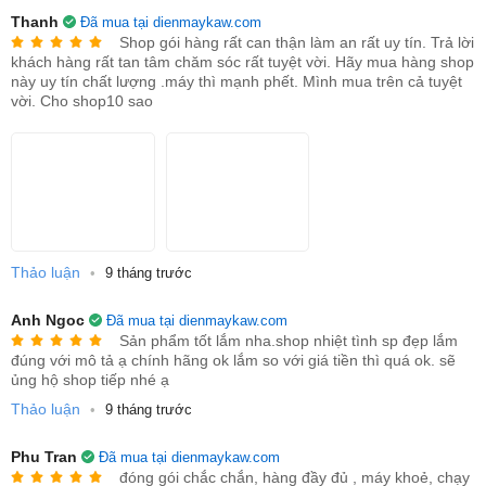
Thanh
Đã mua tại dienmaykaw.com
Shop gói hàng rất can thận làm an rất uy tín. Trả lời
khách hàng rất tan tâm chăm sóc rất tuyệt vời. Hãy mua hàng shop
này uy tín chất lượng .máy thì mạnh phết. Mình mua trên cả tuyệt
vời. Cho shop10 sao
Thảo luận
•
9 tháng trước
Anh Ngoc
Đã mua tại dienmaykaw.com
Sản phẩm tốt lắm nha.shop nhiệt tình sp đẹp lắm
đúng với mô tả ạ chính hãng ok lắm so với giá tiền thì quá ok. sẽ
ủng hộ shop tiếp nhé ạ
Thảo luận
•
9 tháng trước
Phu Tran
Đã mua tại dienmaykaw.com
đóng gói chắc chắn, hàng đầy đủ , máy khoẻ, chạy