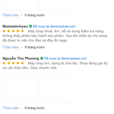
máy dễ dàng.Có dây cao áp tích hợp cuộn tự thu ( dài
đến 20m) giúp cất giữ gọn gàng.
Thảo luận
•
Phụ kiện đa dạng:
9 tháng trước
Đi kèm với súng phun, dây cao
áp, các loại đầu phun để đáp ứng các nhu cầu làm sạch
Maimaitinhyeu
Đã mua tại dienmaykaw.com
khác nhau.
Máy chạy khoẻ, êm, dễ sử dụng Kiểm tra hàng
không thấy phiếu bảo hành sản phẩm. Sau khi nhắn lại cho shop,
Ứng Dụng Đa Năng
đã được tư vấn chu đáo và đầy đủ ngay.
Máy rửa xe KAW không chỉ dùng để rửa xe (ô tô, xe máy) mà
Thảo luận
•
9 tháng trước
còn có thể ứng dụng rộng rãi trong các công việc vệ sinh khác
Nguyễn Thu Phương
như:
Đã mua tại dienmaykaw.com
Máy chạy êm, dùng dc khá lâu. Shop đóng gói kỹ
Rửa nền nhà, sân vườn, tường rào, ban công.
và cẩn thận lắm. Giao nhanh nữa
Vệ sinh điều hòa.
Tưới cây cảnh (với chế độ điều chỉnh áp lực phù
hợp).
Vệ sinh chuồng trại.
Thảo luận
•
9 tháng trước