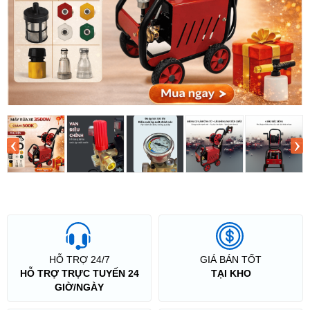
‹
›
HỖ TRỢ 24/7
GIÁ BÁN TỐT
HỖ TRỢ TRỰC TUYẾN 24
TẠI KHO
GIỜ/NGÀY