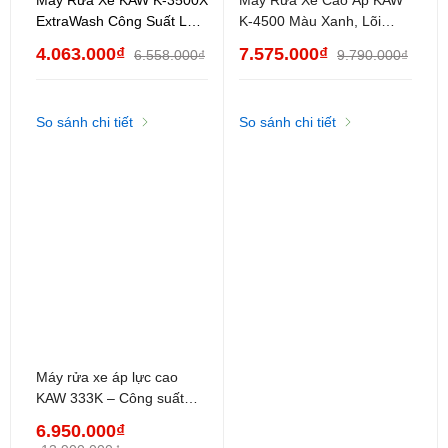
ExtraWash Công Suất Lớn,
K-4500 Màu Xanh, Lõi
Động Cơ Bền Bỉ
Đồng, Siêu Mạnh Mẽ, Dây
4.063.000₫
7.575.000₫
6.558.000₫
9.790.000₫
Cao Áp 20m
So sánh chi tiết
So sánh chi tiết
Máy rửa xe áp lực cao
KAW 333K – Công suất
3000W
6.950.000₫