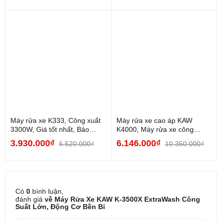
Máy rửa xe K333, Công xuất
Máy rửa xe cao áp KAW
3300W, Giá tốt nhất, Bảo
K4000, Máy rửa xe công
hành chính hãng
nghiệp, Sức mạnh làm...
3.930.000₫
6.146.000₫
6.520.000₫
10.350.000₫
Có
0
bình luận,
đánh giá
về Máy Rửa Xe KAW K-3500X ExtraWash Công
Suất Lớn, Động Cơ Bền Bỉ