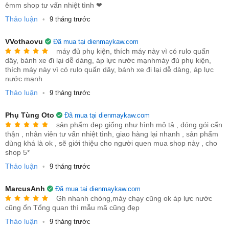
êmm shop tư vấn nhiệt tình ❤️
Thảo luận
•
9 tháng trước
VVothaovu
Đã mua tại dienmaykaw.com
máy đủ phụ kiện, thích máy này vì có rulo quấn
dây, bánh xe đi lại dễ dàng, áp lực nước mạnhmáy đủ phụ kiện,
thích máy này vì có rulo quấn dây, bánh xe đi lại dễ dàng, áp lực
nước mạnh
Thảo luận
•
9 tháng trước
Phụ Tùng Oto
Đã mua tại dienmaykaw.com
sản phẩm đẹp giống như hình mô tả , đóng gói cẩn
thận , nhân viên tư vấn nhiệt tình, giao hàng lại nhanh , sản phẩm
dùng khá là ok , sẽ giới thiệu cho người quen mua shop này , cho
shop 5*
Thảo luận
•
9 tháng trước
MarcusAnh
Đã mua tại dienmaykaw.com
Gh nhanh chóng,máy chạy cũng ok áp lực nước
cũng ổn Tổng quan thì mẫu mã cũng đẹp
Thảo luận
•
9 tháng trước