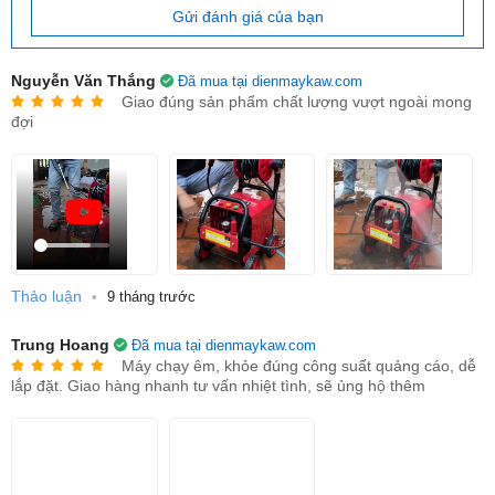
và áp lực cao, máy đánh bay các vết bẩn cứng đầu như
Gửi đánh giá của bạn
bùn đất, rêu mốc bám lâu ngày trên ô tô, xe máy, sân
vườn, tường nhà, chuồng trại một cách nhanh chóng.
Nguyễn Văn Thắng
Đã mua tại dienmaykaw.com
Động cơ bền bỉ:
Sử dụng mô tơ cảm ứng từ, lõi
Giao đúng sản phẩm chất lượng vượt ngoài mong
đợi
đồng giúp máy vận hành êm ái, ít tiếng ồn, tiết kiệm điện
và có tuổi thọ cao hơn so với các dòng mô tơ chổi than
thông thường.
An toàn & Thông minh:
Được trang bị Chip thông
minh tự ngắt khi quá tải hoặc khi nhả cò súng, giúp
chống rò điện và bảo vệ động cơ, tăng độ bền và an
Thảo luận
toàn cho người sử dụng.
•
9 tháng trước
Tính linh hoạt:
Trung Hoang
Đã mua tại dienmaykaw.com
Máy chạy êm, khỏe đúng công suất quảng cáo, dễ
Có khả năng hút nước từ xô/chậu (không cần áp lực
lắp đặt. Giao hàng nhanh tư vấn nhiệt tình, sẽ ủng hộ thêm
từ vòi) hoặc kết nối trực tiếp với vòi nước, tiện lợi cho
việc sử dụng ở mọi nơi.
Thiết kế đi kèm bánh xe và tay cầm giúp di chuyển