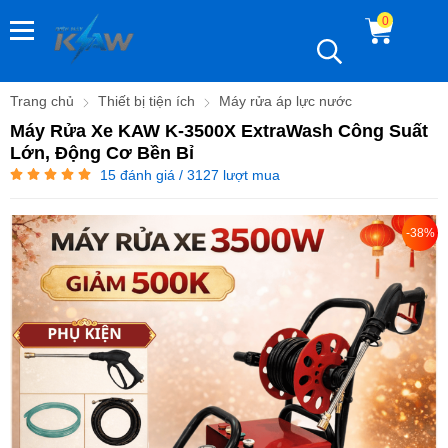
0
Trang chủ
Thiết bị tiện ích
Máy rửa áp lực nước
Máy Rửa Xe KAW K-3500X ExtraWash Công Suất
Lớn, Động Cơ Bền Bỉ
15
đánh giá / 3127 lượt mua
-38%