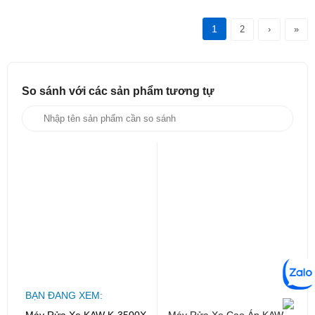
1
2
›
»
So sánh với các sản phẩm
tương tự
BẠN ĐANG XEM:
Máy Rửa Xe KAW K-3500X
Máy Rửa Xe Cao Áp KAW