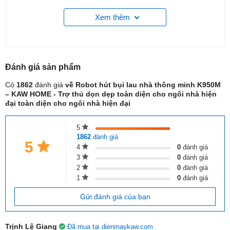
Xem thêm
Đánh giá
sản phẩm
Có
1862
đánh giá
về Robot hút bụi lau nhà thông minh K950M
– KAW HOME - Trợ thủ dọn dẹp toàn diện cho ngôi nhà hiện
đại toàn diện cho ngôi nhà hiện đại
5
2. Thông số kỹ thuật
1862
đánh giá
5
4
0
đánh giá
Model: K950M
3
0
đánh giá
Chức năng: Hút bụi, quét rác, lau sàn
2
0
đánh giá
1
0
đánh giá
Công suất hút: 2500Pa (tùy chế độ)
Gửi đánh giá của bạn
Dung tích hộp bụi: 600ml
Dung tích hộp nước: 350ml
Trịnh Lệ Giang
Đã mua tại dienmaykaw.com