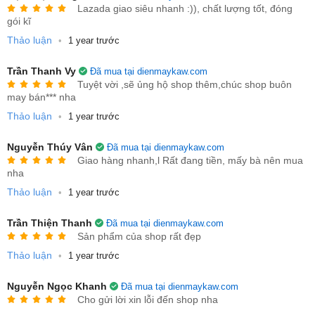
Lazada giao siêu nhanh :)), chất lượng tốt, đóng
Thời gian hoạt động: 100 – 120 phút
gói kĩ
Pin: Lithium-ion 2600mAh
Thảo luận
•
1 year trước
Sạc: Tự động quay về đế sạc khi pin yếu
Trần Thanh Vy
Đã mua tại dienmaykaw.com
Tuyệt vời ,sẽ ủng hộ shop thêm,chúc shop buôn
Độ ồn: ≤ 65dB
may bán*** nha
Điều khiển: Ứng dụng điện thoại & remote
Thảo luận
•
1 year trước
Màu sắc: Đen sang trọng
Nguyễn Thúy Vân
Đã mua tại dienmaykaw.com
Giao hàng nhanh,l Rất đang tiền, mấy bà nên mua
Kích thước: 32 x 32 x 7.8 cm
nha
Thảo luận
•
1 year trước
Trần Thiện Thanh
Đã mua tại dienmaykaw.com
Sản phẩm của shop rất đẹp
Thảo luận
•
1 year trước
Nguyễn Ngọc Khanh
Đã mua tại dienmaykaw.com
Cho gửi lời xin lỗi đến shop nha