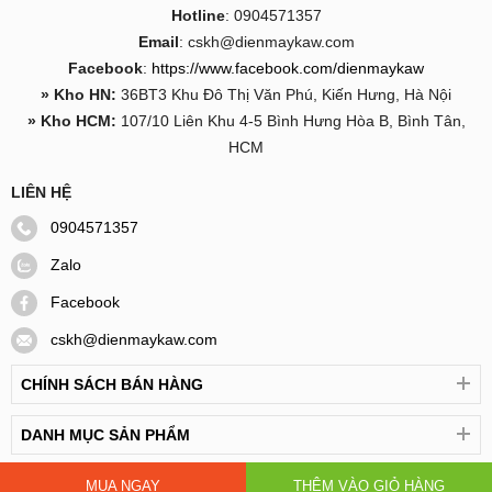
Hotline
: 0904571357
Email
: cskh@dienmaykaw.com
Facebook
:
https://www.facebook.com/dienmaykaw
» Kho HN:
36BT3 Khu Đô Thị Văn Phú, Kiến Hưng, Hà Nội
5. Bộ sản phẩm gồm có
» Kho HCM:
107/10 Liên Khu 4-5 Bình Hưng Hòa B, Bình Tân,
​​​​​​​1 Robot hút bụi lau nhà K950M
HCM
1 Đế sạc
LIÊN HỆ
1 Adapter sạc
0904571357
1 Hộp chứa bụi
Zalo
1 Hộp chứa nước
Facebook
2 Chổi quét bên
cskh@dienmaykaw.com
1 Khăn lau
CHÍNH SÁCH BÁN HÀNG
1 Remote điều khiển
DANH MỤC SẢN PHẨM
Sách hướng dẫn sử dụng
MUA NGAY
THÊM VÀO GIỎ HÀNG