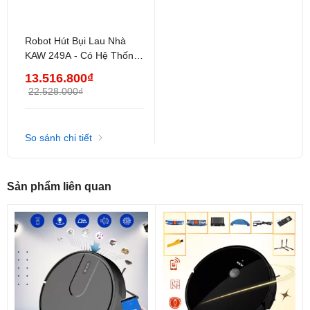
Lau sạch cảm biến để robot hoạt động chính xác.
Robot Hút Bụi Lau Nhà
Không để robot tiếp xúc trực tiếp với nước khi vệ
KAW 249A - Có Hệ Thống
sinh.
Lọc Nước Thải, Lực Hút
13.516.800₫
12000Pa, Điều Khiển App
Sạc pin định kỳ, tránh để pin cạn quá lâu.
22.528.000₫
So sánh chi tiết
Sản phẩm liên quan