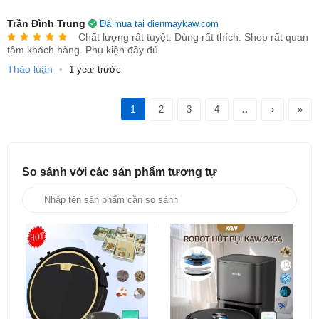
Tiết kiệm năng lượng: Tối ưu hiệu suất pin, tự động
Trần Ðình Trung
Đã mua tại dienmaykaw.com
Chất lượng rất tuyệt. Dùng rất thích. Shop rất quan
quay về sạc.
tâm khách hàng. Phụ kiện đầy đủ
Vận hành êm ái: Độ ồn thấp, không làm ảnh hưởng
Thảo luận
•
1 year trước
đến sinh hoạt.
1
2
3
4
..
›
»
So sánh với các sản phẩm
tương tự