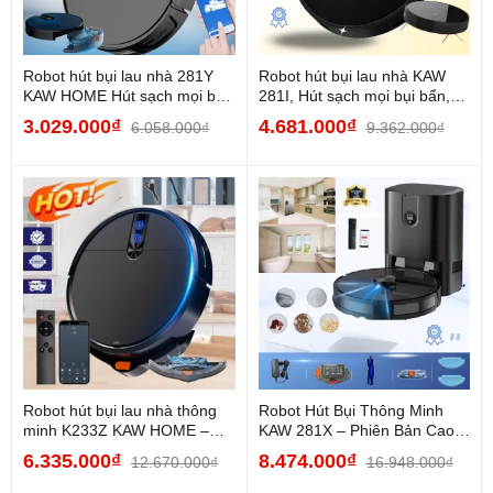
Robot hút bụi lau nhà 281Y
Robot hút bụi lau nhà KAW
KAW HOME Hút sạch mọi bụi
281I, Hút sạch mọi bụi bẩn,
bẩn,...
Lau nhà...
3.029.000₫
4.681.000₫
6.058.000₫
9.362.000₫
Robot hút bụi lau nhà thông
Robot Hút Bụi Thông Minh
minh K233Z KAW HOME –
KAW 281X – Phiên Bản Cao
Lực hút mạnh,...
Cấp Nhất, Lực hút...
6.335.000₫
8.474.000₫
12.670.000₫
16.948.000₫