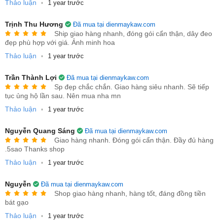
Thảo luận
•
1 year trước
Trịnh Thu Hương
Đã mua tại dienmaykaw.com
Ship giao hàng nhanh, đóng gói cẩn thận, dây đeo
đẹp phù hợp với giá. Ảnh minh hoa
Thảo luận
•
1 year trước
Trần Thành Lợi
Đã mua tại dienmaykaw.com
Sp đẹp chắc chắn. Giao hàng siêu nhanh. Sẽ tiếp
tục ủng hộ lần sau. Nên mua nha mn
Thảo luận
•
1 year trước
Nguyễn Quang Sáng
Đã mua tại dienmaykaw.com
3. Lợi ích khi sử dụng
Giao hàng nhanh. Đóng gói cẩn thận. Đầy đủ hàng
​​​​​​​Tiết kiệm thời gian: Dọn dẹp nhà cửa hoàn toàn tự
.5sao Thanks shop
động, giải phóng đôi tay bạn.
Thảo luận
•
1 year trước
Làm sạch toàn diện: Kết hợp hút bụi và lau ướt, phù
Nguyễn
Đã mua tại dienmaykaw.com
hợp với nhiều loại sàn.
Shop giao hàng nhanh, hàng tốt, đáng đồng tiền
bát gạo
Hoạt động thông minh: Cảm biến tránh va chạm,
Thảo luận
•
1 year trước
nhận diện khu vực bẩn để làm sạch kỹ hơn.