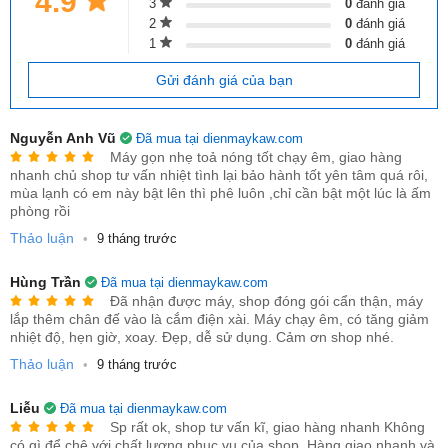
4.9
3
0
đánh giá
2
0
đánh giá
1
0
đánh giá
2. Công suất và Phạm vi sử dụng:
Gửi đánh giá của bạn
Công suất:
Phổ biến là
1500W
Nguyễn Anh Vũ
Đã mua tại dienmaykaw.com
Phạm vi làm ấm hiệu quả:
Thường phù hợp cho các
Máy gọn nhẹ toả nóng tốt chạy êm, giao hàng
không gian vừa và nhỏ từ 15m2 như phòng ngủ, phòng
nhanh chủ shop tư vấn nhiệt tình lại bảo hành tốt yên tâm quá rôi,
mùa lạnh có em này bật lên thì phê luôn ,chỉ cần bật một lúc là ấm
khách nhỏ hoặc phòng làm việc.
phòng rồi
Thảo luận
•
9 tháng trước
Hùng Trần
Đã mua tại dienmaykaw.com
Đã nhận được máy, shop đóng gói cẩn thận, máy
lắp thêm chân đế vào là cắm điện xài. Máy chạy êm, có tăng giảm
nhiệt độ, hẹn giờ, xoay. Đẹp, dễ sử dụng. Cảm ơn shop nhé.
Thảo luận
•
9 tháng trước
Liễu
Đã mua tại dienmaykaw.com
Sp rất ok, shop tư vấn kĩ, giao hàng nhanh Không
có gì để chê với chất lượng phục vụ của shop. Hàng giao nhanh và