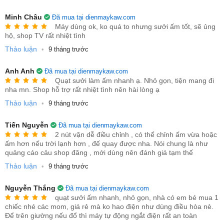
Tự động ngắt điện khi nghiêng/đổ:
Đảm bảo an toàn
tuyệt đối, đặc biệt khi nhà có trẻ em hiếu động.
Minh Châu
Đã mua tại dienmaykaw.com
Tự động ngắt khi quá nhiệt:
Chống cháy nổ, bảo vệ thiết
Máy dùng ok, ko quá to nhưng sưởi ấm tốt, sẽ ủng
hộ, shop TV rất nhiệt tình
bị.
Thảo luận
Vỏ ngoài chống nóng:
Vỏ làm từ vật liệu cách nhiệt,
•
9 tháng trước
không gây bỏng khi chạm vào.
Anh Anh
Đã mua tại dienmaykaw.com
Hoạt động êm ái:
Động cơ hoạt động ổn định, độ ồn
Quạt sưởi làm ấm nhanh ạ. Nhỏ gọn, tiện mang đi
nha mn. Shop hỗ trợ rất nhiệt tình nên hài lòng ạ
thấp, không gây ảnh hưởng đến giấc ngủ và sinh hoạt.
Thảo luận
•
9 tháng trước
Tiến Nguyễn
Đã mua tại dienmaykaw.com
2 nút vặn dễ điều chỉnh , có thể chỉnh ấm vừa hoặc
ấm hơn nếu trời lạnh hơn , đế quay được nha. Nói chung là như
quảng cáo cảu shop đăng , mới dùng nên đánh giá tạm thế
Thảo luận
•
9 tháng trước
Nguyễn Thắng
Đã mua tại dienmaykaw.com
quạt sưởi ấm nhanh, nhỏ gọn, nhà có em bé mua 1
chiếc nhé các mom, giá rẻ mà ko hao điện như dùng điều hòa nè.
Để trên giường nếu đổ thì máy tự động ngắt điện rất an toàn