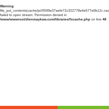
Warning
:
file_put_contents(cache/js//0599e37aefe72c322778e4e577e0b12c.cac
failed to open stream: Permission denied in
/www/wwwroot/dienmaykaw.com/libraries/fscache.php
on line
48