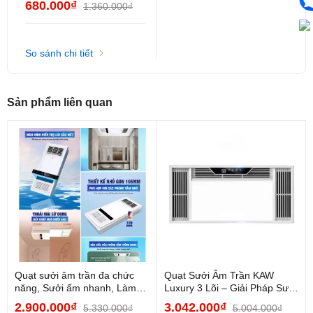
680.000₫
1.360.000₫
kaw – chính hãng từ TLC
lighting
So sánh chi tiết
Sản phẩm liên quan
Quạt sưởi âm trần đa chức
Quạt Sưởi Âm Trần KAW
năng, Sưởi ấm nhanh, Làm
Luxury 3 Lõi – Giải Pháp Sưởi
mát hiệu quả, Đèn...
Ấm Thông Minh...
2.900.000₫
3.042.000₫
5.330.000₫
5.004.000₫