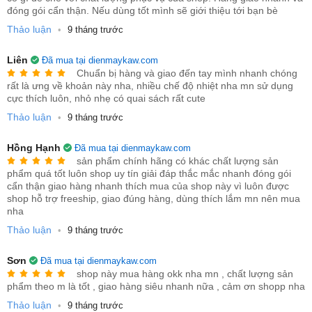
đóng gói cẩn thận. Nếu dùng tốt mình sẽ giới thiệu tới bạn bè
Thảo luận
•
9 tháng trước
Liên
Đã mua tại dienmaykaw.com
Chuẩn bị hàng và giao đến tay mình nhanh chóng
rất là ưng về khoản này nha, nhiều chế độ nhiệt nha mn sử dụng
cực thích luôn, nhỏ nhẹ có quai sách rất cute
Thảo luận
•
9 tháng trước
3. Tính năng và Ưu điểm nổi bật:
Hồng Hạnh
Đã mua tại dienmaykaw.com
sản phẩm chính hãng có khác chất lượng sản
Thiết kế:
Màu trắng, kiểu dáng nhỏ gọn, hiện đại, dễ
phẩm quá tốt luôn shop uy tín giải đáp thắc mắc nhanh đóng gói
cẩn thận giao hàng nhanh thích mua của shop này vì luôn được
dàng đặt ở nhiều vị trí (trên bàn, sàn nhà).
shop hỗ trợ freeship, giao đúng hàng, dùng thích lắm mn nên mua
nha
Đa chế độ:
C
ó 2 chế độ sưởi (ấm/nóng), có thể điều
Thảo luận
chỉnh bằng núm vặn.
•
9 tháng trước
Chức năng tản nhiệt:
Có chế độ quay và đảo chiều
Sơn
Đã mua tại dienmaykaw.com
60 độ
, giúp hơi ấm lan tỏa đều khắp phòng.
shop này mua hàng okk nha mn , chất lượng sản
phẩm theo m là tốt , giao hàng siêu nhanh nữa , cảm ơn shopp nha
Tính năng an toàn
:
Thảo luận
•
9 tháng trước