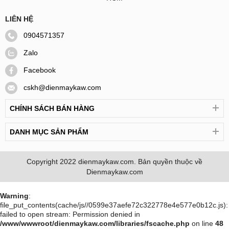
LIÊN HỆ
0904571357
Zalo
Facebook
cskh@dienmaykaw.com
CHÍNH SÁCH BÁN HÀNG
DANH MỤC SẢN PHẨM
Copyright 2022
dienmaykaw.com
. Bản quyền thuộc về
Dienmaykaw.com
Warning
:
file_put_contents(cache/js//0599e37aefe72c322778e4e577e0b12c.js):
failed to open stream: Permission denied in
/www/wwwroot/dienmaykaw.com/libraries/fscache.php
on line
48