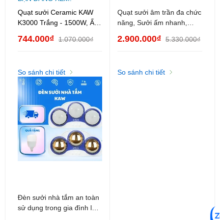
Quạt sưởi Ceramic KAW
Quạt sưởi âm trần đa chức
K3000 Trắng - 1500W, Ấm
năng, Sưởi ấm nhanh,
nhanh, Không khô da
Làm mát hiệu quả, Đèn
744.000₫
2.900.000₫
1.070.000₫
5.330.000₫
LED chiếu sáng
So sánh chi tiết
So sánh chi tiết
Quạt sưởi Ceramic KAW K3000
là một giải pháp sưởi ấm
hiệu quả, an toàn và tiện lợi, lý tưởng cho những ngày thời tiết
lạnh, đặc biệt với khả năng làm ấm nhanh và bảo vệ sức khỏe
người dùng nhờ công nghệ sưởi gốm PTC.
Đèn sưởi nhà tắm an toàn
sử dụng trong gia đình loại
2 bóng, 3 bóng tiết kiệm