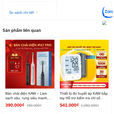
So sánh chi tiết
Sản phẩm liên quan
Bàn chải điện KAW – Làm
Thiết bị đo huyết áp KAW bắp
sạch sâu, rung siêu mạnh,
tay Hỗ trợ kiểm tra chỉ số...
bảo vệ nướu nhạy...
390.000₫
541.000₫
780.000₫
1.082.000₫