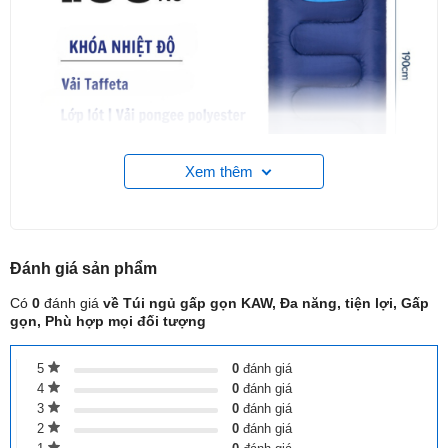
Xem thêm
Đánh giá
sản phẩm
Có
0
đánh giá
về Túi ngủ gấp gọn KAW, Đa năng, tiện lợi, Gấp
Túi ngủ KAW có gì đặc biệt?
gọn, Phù hợp mọi đối tượng
Thiết kế thông minh:
Túi ngủ KAW được thiết kế với
kích thước vừa vặn, dễ dàng gấp gọn và mang theo.
5
0
đánh giá
4
0
đánh giá
Bạn có thể thoải mái sử dụng nó trong nhiều không gian
3
0
đánh giá
khác nhau.
2
0
đánh giá