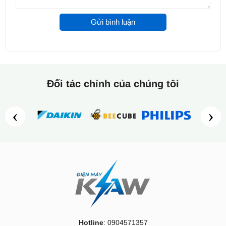
Gửi bình luận
Đối tác chính của chúng tôi
‹
›
Chất liệu mềm mại của túi ngủ KAW
Túi ngủ KAW phù hợp với ai?
Hotline
: 0904571357