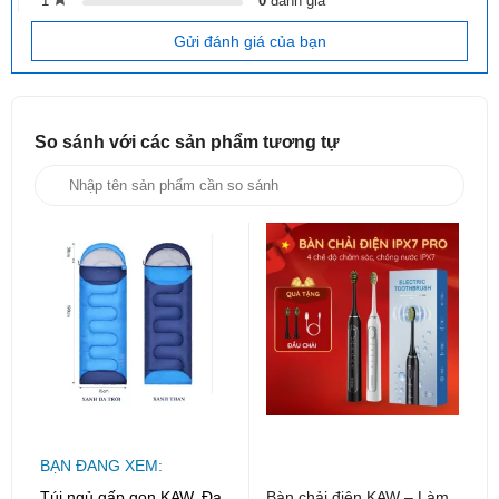
1
0
đánh giá
Chất liệu cao cấp:
Được làm từ chất liệu vải và bông
siêu nhẹ, túi ngủ KAW mang đến cảm giác mềm mại,
Gửi đánh giá của bạn
thoáng mát và ấm áp.
Tính năng đa năng:
Túi ngủ KAW không chỉ giữ ấm
cơ thể mà còn có thể sử dụng như một chiếc chăn
So sánh với các sản phẩm
tương tự
mỏng vào mùa hè.
Dễ dàng vệ sinh:
Vỏ ngoài của túi ngủ có thể tháo rời
và giặt máy, giúp bạn luôn giữ cho túi ngủ sạch sẽ.
Những ưu điểm của túi ngủ KAW:
Gọn nhẹ:
Dễ dàng mang theo trong các chuyến đi.
Đa năng:
Sử dụng được trong nhiều mùa và nhiều
hoàn cảnh khác nhau.
Bền bỉ:
Chất liệu tốt giúp túi ngủ có tuổi thọ cao.
Giá cả hợp lý:
So với các sản phẩm cùng loại, túi
BẠN ĐANG XEM:
ngủ KAW có giá cả khá phải chăng.
Túi ngủ gấp gọn KAW, Đa
Bàn chải điện KAW – Làm