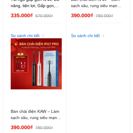
Một số hình ảnh về túi ngủ KAW:
năng, tiện lợi, Gấp gọn,
sạch sâu, rung siêu mạnh,
Phù hợp mọi đối tượng
bảo vệ nướu nhạy cảm
335.000₫
390.000₫
670.000₫
780.000₫
So sánh chi tiết
So sánh chi tiết
Bàn chải điện KAW – Làm
sạch sâu, rung siêu mạnh,
bảo vệ nướu nhạy cảm
390.000₫
780.000₫