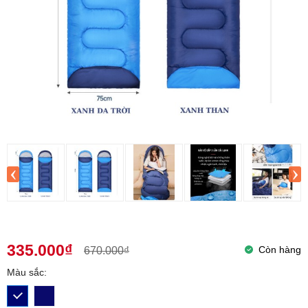
‹
›
335.000₫
Còn hàng
670.000₫
Màu sắc: