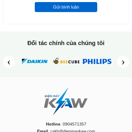
Gửi bình luận
Đối tác chính của chúng tôi
‹
›
Hotline
: 0904571357
Email
: cskh@dienmaykaw.com