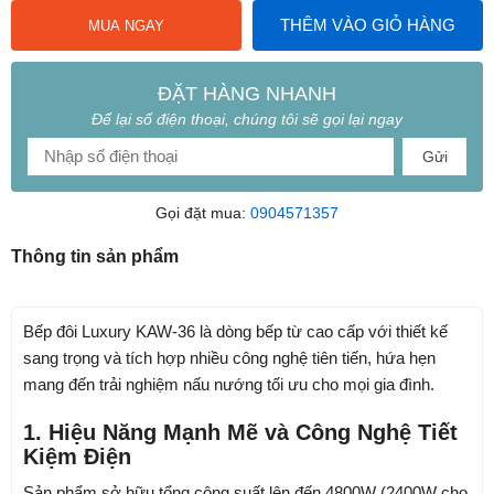
THÊM VÀO GIỎ HÀNG
MUA NGAY
ĐẶT HÀNG NHANH
Để lại số điện thoại, chúng tôi sẽ gọi lại ngay
Gửi
Gọi đặt mua:
0904571357
Thông tin sản phẩm
Bếp đôi Luxury KAW-36 là dòng bếp từ cao cấp với thiết kế
sang trọng và tích hợp nhiều công nghệ tiên tiến, hứa hẹn
mang đến trải nghiệm nấu nướng tối ưu cho mọi gia đình.
1. Hiệu Năng Mạnh Mẽ và Công Nghệ Tiết
Kiệm Điện
Sản phẩm sở hữu tổng công suất lên đến 4800W (2400W cho