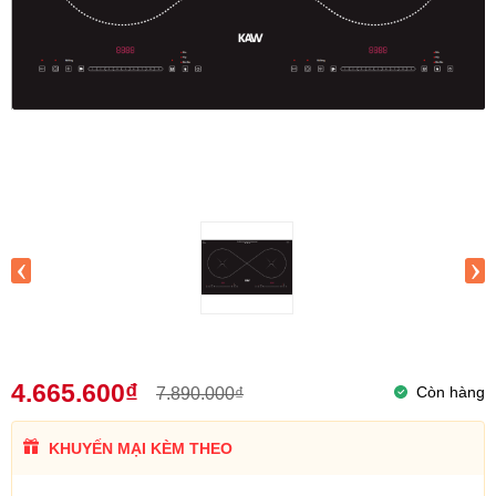
‹
›
4.665.600₫
Còn hàng
7.890.000₫
KHUYẾN MẠI KÈM THEO