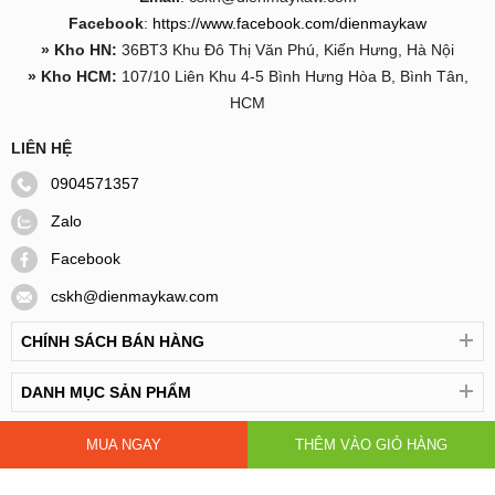
Facebook
:
https://www.facebook.com/dienmaykaw
» Kho HN:
36BT3 Khu Đô Thị Văn Phú, Kiến Hưng, Hà Nội
» Kho HCM:
107/10 Liên Khu 4-5 Bình Hưng Hòa B, Bình Tân,
HCM
LIÊN HỆ
0904571357
Zalo
Facebook
cskh@dienmaykaw.com
CHÍNH SÁCH BÁN HÀNG
DANH MỤC SẢN PHẨM
MUA NGAY
THÊM VÀO GIỎ HÀNG
Copyright 2022
dienmaykaw.com
. Bản quyền thuộc về
Dienmaykaw.com