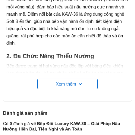
mỗi vùng nấu), đảm bảo hiệu suất nấu nướng cực nhanh và
mạnh mẽ. Điểm nổi bật của KAW-36 là ứng dụng công nghệ
Soft Biến tần, giúp nhà bếp vận hành ổn định, tiết kiệm điện
hiệu quả và đặc biệt là khả năng mô đun liu riu không ngắt
quãng, rất phù hợp cho các món ăn cần nhiệt độ thấp và ổn
định.
2. Đa Chức Năng Thiếu Nướng
Bếp được trang bị hai vùng nấu độc lập với bảng điều khiển
ứng dụng hiện đại, hỗ trợ nhiều chế độ nấu ăn chuyên dụng
như:
Xem thêm
Cô, Nóng, Rán/Xào: Tối ưu hóa nhiệt độ cho từng
phương pháp chế biến,.
Rã Đông: Tính năng tiện lợi giúp chuẩn bị thực phẩm
Đánh giá
sản phẩm
nhanh chóng.
Có
0
đánh giá
về Bếp Đôi Luxury KAW-36 – Giải Pháp Nấu
Chức năng Booster (PowerBoost): Đẩy công suất
Nướng Hiện Đại, Tiện Nghi và An Toàn
lên mức tối đa trong thời gian ngắn để tạo siêu tốc độ ăn