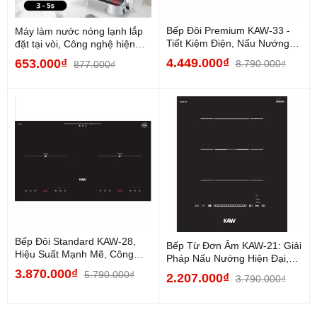
Bếp Đôi Premium KAW-33 -
Máy làm nước nóng lạnh lắp
Tiết Kiệm Điện, Nấu Nướng
đặt tại vòi, Công nghệ hiện
Siêu Nhanh
đại, Chất lượng...
4.449.000₫
653.000₫
8.790.000₫
877.000₫
Bếp Đôi Standard KAW-28,
Bếp Từ Đơn Âm KAW-21: Giải
Hiệu Suất Mạnh Mẽ, Công
Pháp Nấu Nướng Hiện Đại,
Nghệ Inverter Tiết Kiệm Điện
Tiết Kiệm Và An...
3.870.000₫
5.790.000₫
2.207.000₫
3.790.000₫