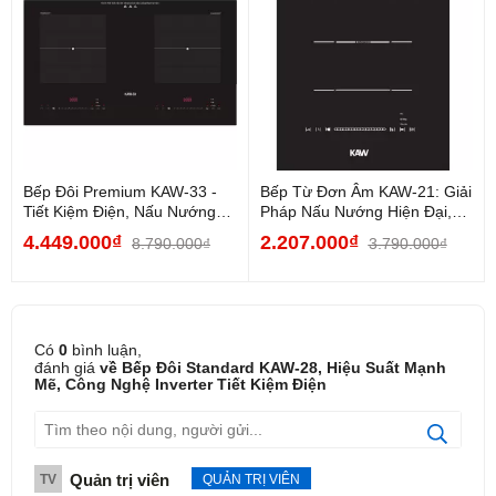
Bếp Đôi Premium KAW-33 -
Bếp Từ Đơn Âm KAW-21: Giải
Tiết Kiệm Điện, Nấu Nướng
Pháp Nấu Nướng Hiện Đại,
Siêu Nhanh
Tiết Kiệm Và An...
4.449.000₫
2.207.000₫
8.790.000₫
3.790.000₫
Có
0
bình luận,
đánh giá
về Bếp Đôi Standard KAW-28, Hiệu Suất Mạnh
Mẽ, Công Nghệ Inverter Tiết Kiệm Điện
Quản trị viên
TV
QUẢN TRỊ VIÊN