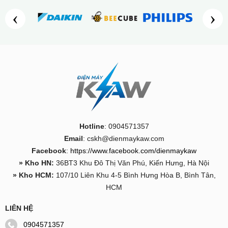
‹
›
Hotline
: 0904571357
Email
: cskh@dienmaykaw.com
Facebook
:
https://www.facebook.com/dienmaykaw
» Kho HN:
36BT3 Khu Đô Thị Văn Phú, Kiến Hưng, Hà Nội
» Kho HCM:
107/10 Liên Khu 4-5 Bình Hưng Hòa B, Bình Tân,
HCM
LIÊN HỆ
0904571357