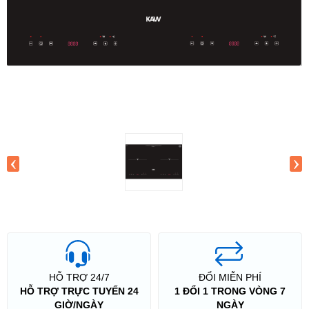
‹
›
HỖ TRỢ 24/7
ĐỔI MIỄN PHÍ
HỖ TRỢ TRỰC TUYẾN 24
1 ĐỔI 1 TRONG VÒNG 7
GIỜ/NGÀY
NGÀY