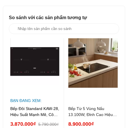
Viền bảo vệ:
Khung bếp được bo
viền nhôm Anode
cao cấp
, vừa tăng tính thẩm mỹ vừa bảo vệ mặt kính
khỏi va đập.
So sánh với các sản phẩm
tương tự
Mâm từ:
Được làm bằng
dây đồng
nguyên chất,
giúp truyền nhiệt nhanh và kéo dài tuổi thọ sản phẩm.
Lắp đặt linh hoạt:
Bếp có thiết kế đa năng, có thể đặt
âm hoặc để nổi (dương)
tùy theo thiết kế không gian
bếp của bạn.
3. Hệ thống an toàn thông minh
An toàn là ưu tiên hàng đầu của KAW-28 với hàng loạt tính
năng bảo vệ người dùng:
Chống tràn và tự ngắt:
Bếp tự động cảm biến và
chống tràn
, đồng thời
tự động ngắt khi cạn nước
hoặc
BẠN ĐANG XEM:
khi quá nhiệt để chống cháy.
Bếp Đôi Standard KAW-28,
Bếp Từ 5 Vùng Nấu
Hiệu Suất Mạnh Mẽ, Công
13.100W, Đỉnh Cao Hiệu
Bảo vệ hệ thống:
Tích hợp tính năng bảo vệ quá áp,
Nghệ Inverter Tiết Kiệm
Suất Cho Gian Bếp Hiện
3.870.000₫
8.900.000₫
quá dòng và chống nổ.
5.790.000₫
Điện
Đại