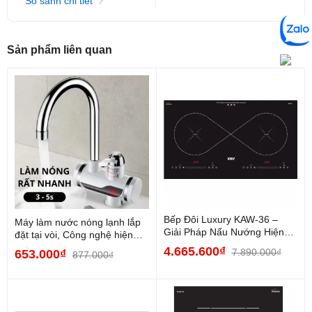
So sánh chi tiết
Trọng lượng:
10 KG.
Bếp đôi Standard KAW-28
không chỉ là một thiết bị nhà bếp,
Sản phẩm liên quan
mà còn là giải pháp công nghệ giúp việc nấu nướng trở nên
nhanh chóng, an toàn và tinh tế hơn
Bếp Đôi Luxury KAW-36 –
Máy làm nước nóng lạnh lắp
Giải Pháp Nấu Nướng Hiện
đặt tại vòi, Công nghệ hiện
Đại, Tiện Nghi và An...
đại, Chất lượng...
4.665.600₫
7.890.000₫
653.000₫
877.000₫