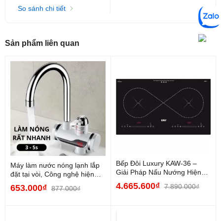
So sánh chi tiết
Sản phẩm liên quan
4. Ưu điểm và Nhược điểm
Bếp Đôi Luxury KAW-36 –
Máy làm nước nóng lạnh lắp
Ưu điểm:
Giải Pháp Nấu Nướng Hiện
đặt tại vòi, Công nghệ hiện
Đại, Tiện Nghi và An...
đại, Chất lượng...
4.665.600₫
7.890.000₫
653.000₫
877.000₫
Hiệu suất linh hoạt:
Sở hữu 4 vùng nấu nhưng kích
thước tổng thể khá gọn gàng, phù hợp cho việc tối ưu
không gian bếp.