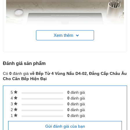
Xem thêm
Đánh giá
sản phẩm
Có
0
đánh giá
về Bếp Từ 4 Vùng Nấu D4-02, Đẳng Cấp Châu Âu
Cho Căn Bếp Hiện Đại
5
0
đánh giá
4
0
đánh giá
3
0
đánh giá
1. Số lượng vùng nấu vượt trội
2
0
đánh giá
Sản phẩm gây ấn tượng với
1
4 vùng nấu (4 Burners)
0
đánh giá
được tích
hợp trên một mặt kính có kích thước 600510mm. Thiết kế đa
Gửi đánh giá của bạn
điểm (Multi-Tile) này cho phép bạn chuẩn bị đồng thời nhiều