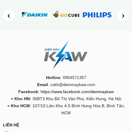
‹
›
Hotline
: 0904571357
Email
: cskh@dienmaykaw.com
Facebook
:
https://www.facebook.com/dienmaykaw
» Kho HN:
36BT3 Khu Đô Thị Văn Phú, Kiến Hưng, Hà Nội
» Kho HCM:
107/10 Liên Khu 4-5 Bình Hưng Hòa B, Bình Tân,
HCM
LIÊN HỆ