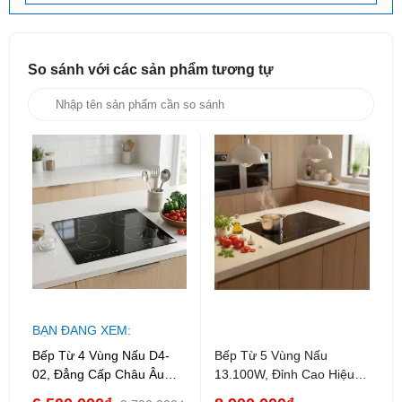
món ăn khác nhau, từ hầm, nấu canh đến chiên xào, giúp rút
ngắn tối đa thời gian chuẩn bị bữa cơm cho gia đình.
So sánh với các sản phẩm
tương tự
2. Các tính năng nổi bật
Bếp từ D4-02 được trang bị những công nghệ tiên tiến để tối
ưu hóa trải nghiệm nấu nướng:
Mặt kính cường lực dày 7mm:
Sử dụng kính tinh thể
đen (Black Tempered Glass) có độ bền cao, chịu nhiệt
tốt và cực kỳ dễ dàng vệ sinh sau khi sử dụng.
Điều khiển cảm ứng LED:
Hệ thống bảng điều khiển
cảm ứng (Touch Panel) hiện đại đi kèm màn hình hiển
thị kỹ thuật số, giúp thao tác mượt mà và chính xác.
Tiêu chuẩn tiết kiệm năng lượng Class A:
Đảm bảo
BẠN ĐANG XEM:
hiệu suất nấu nướng cao nhưng vẫn tiết kiệm điện năng
Bếp Từ 4 Vùng Nấu D4-
tiêu thụ, giảm chi phí hóa đơn hàng tháng và thân thiện
Bếp Từ 5 Vùng Nấu
02, Đẳng Cấp Châu Âu
13.100W, Đỉnh Cao Hiệu
với môi trường.
Cho Căn Bếp Hiện Đại
Suất Cho Gian Bếp Hiện