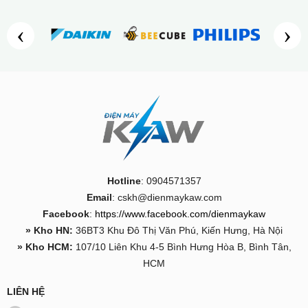
‹
›
Hotline
: 0904571357
Email
: cskh@dienmaykaw.com
Facebook
:
https://www.facebook.com/dienmaykaw
» Kho HN:
36BT3 Khu Đô Thị Văn Phú, Kiến Hưng, Hà Nội
» Kho HCM:
107/10 Liên Khu 4-5 Bình Hưng Hòa B, Bình Tân,
HCM
LIÊN HỆ