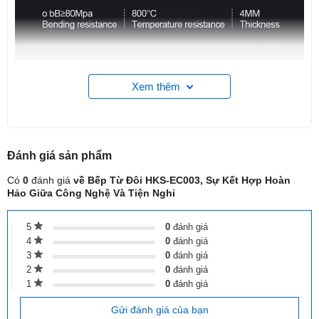
Xem thêm
Đánh giá
sản phẩm
Có
0
đánh giá
về Bếp Từ Đôi HKS-EC003, Sự Kết Hợp Hoàn
Hảo Giữa Công Nghệ Và Tiện Nghi
5
0
đánh giá
4
0
đánh giá
3
0
đánh giá
1. Số lượng vùng nấu
2
0
đánh giá
Bếp được thiết kế với
1
2 vùng nấu (Dual-cooker)
0
đánh giá
, cho phép
người dùng chế biến đồng thời hai món ăn, giúp tối ưu hóa
Gửi đánh giá của bạn
thời gian đứng bếp. Đây là cấu tạo phổ biến và phù hợp nhất