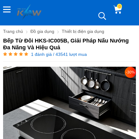
0
Trang chủ
Đồ gia dụng
Thiết bị điện gia dụng
Bếp Từ Đôi HKS-IC005B, Giải Pháp Nấu Nướng
Đa Năng Và Hiệu Quả
1
đánh giá / 43541 lượt mua
-30%