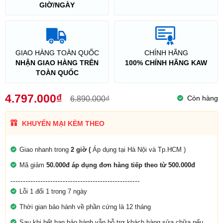
GIỜ/NGÀY
GIAO HÀNG TOÀN QUỐC
CHÍNH HÃNG
NHẬN GIAO HÀNG TRÊN
100% CHÍNH HÃNG KAW
TOÀN QUỐC
4.797.000₫
Còn hàng
6.890.000₫
KHUYẾN MẠI KÈM THEO
Giao nhanh trong
2 giờ (
Áp dụng tại Hà Nội và Tp.HCM )
Mã giảm
50.000đ áp dụng đơn hàng tiếp theo từ 500.000đ
----------------------------------------------------
Lỗi 1 đổi 1 trong 7 ngày
Thời gian bảo hành về phần cứng là 12 tháng
Sau khi hết hạn bảo hành vẫn hỗ trợ khách hàng sửa chữa nếu