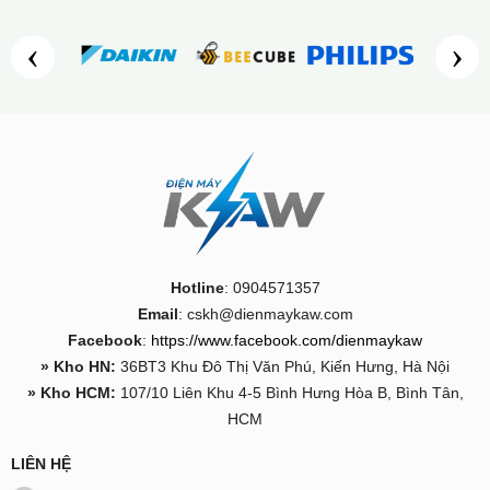
‹
›
Hotline
: 0904571357
Email
: cskh@dienmaykaw.com
Facebook
:
https://www.facebook.com/dienmaykaw
» Kho HN:
36BT3 Khu Đô Thị Văn Phú, Kiến Hưng, Hà Nội
» Kho HCM:
107/10 Liên Khu 4-5 Bình Hưng Hòa B, Bình Tân,
HCM
LIÊN HỆ