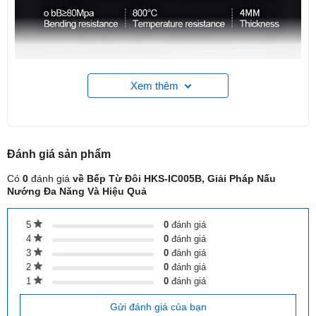
Xem thêm
Đánh giá
sản phẩm
Có
0
đánh giá
về Bếp Từ Đôi HKS-IC005B, Giải Pháp Nấu
Nướng Đa Năng Và Hiệu Quả
5
0
đánh giá
4
0
đánh giá
3
0
đánh giá
2
0
đánh giá
1. Số lượng vùng nấu
1
0
đánh giá
Bếp được trang bị
2 vùng nấu (2 Burners)
, cho phép bạn chế
Gửi đánh giá của bạn
biến cùng lúc hai món ăn khác nhau. Thiết kế này không chỉ